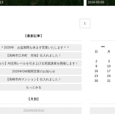
-13
2026-03-05
1
【最新記事】
<<
＊＊2026年 お盆期間も休まず営業いたします＊＊
日
月
【高崎市江木町 売地】仕入れました！
2
3
あり】AI活用レベルを引き上げる実践講座を開催します！
9
10
16
17
2026年GW期間営業のお知らせ
23
24
【高崎市内マンション】仕入れました！
30
31
もっとみる
【月別】
2026年08月(0)