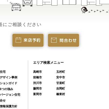
軽にご相談ください
エリア検索メニュー
住宅
高崎市
玉村町
前橋市
安中市
デザイン事例
渋川市
甘楽町
ションガイド
藤岡市
吉岡町
6つの強み
富岡市
榛東村
バージョン住宅
合せ
情報保護方針