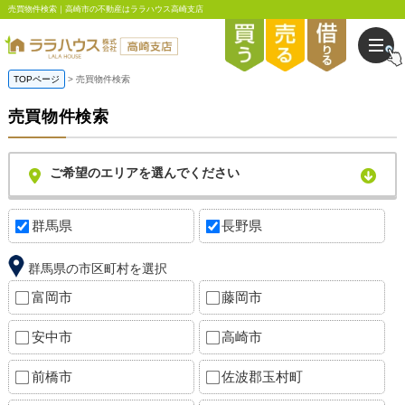
売買物件検索｜高崎市の不動産はララハウス高崎支店
TOPページ
売買物件検索
売買物件検索
ご希望のエリアを選んでください
群馬県
長野県
群馬県の市区町村を選択
富岡市
藤岡市
安中市
高崎市
前橋市
佐波郡玉村町