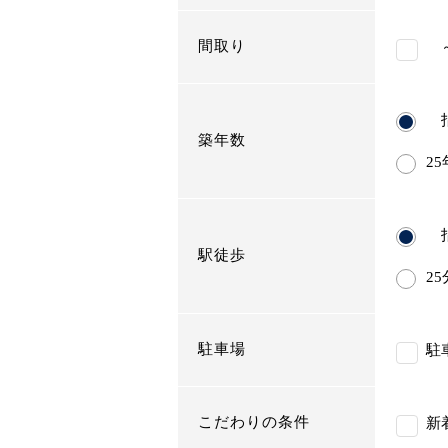
間取り
～
指
築年数
2
指
駅徒歩
2
駐車場
駐
こだわりの条件
新