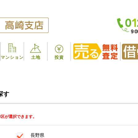
マンション
土地
投資
探す
学区が選択できます。
長野県