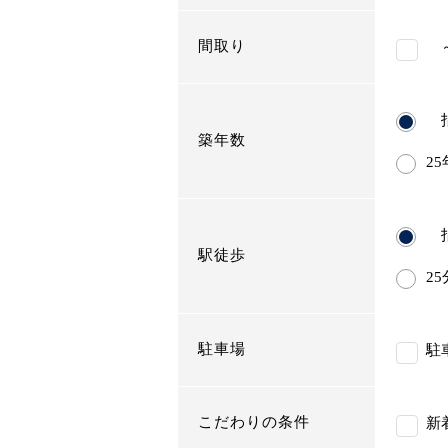
間取り
～
指
築年数
2
指
駅徒歩
2
駐車場
駐
こだわりの条件
新