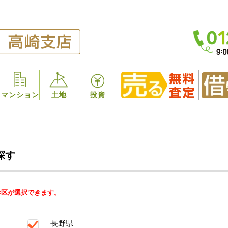
マンション
土地
投資
探す
学区が選択できます。
長野県