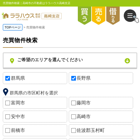
売買物件検索｜高崎市の不動産はララハウス高崎支店
TOPページ
売買物件検索
売買物件検索
ご希望のエリアを選んでください
群馬県
長野県
群馬県の市区町村を選択
富岡市
藤岡市
安中市
高崎市
前橋市
佐波郡玉村町