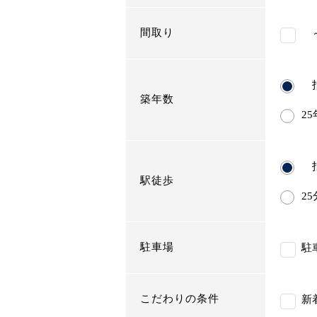
間取り
～
指
築年数
2
指
駅徒歩
2
駐車場
駐
こだわりの条件
新