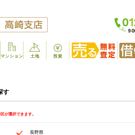
マンション
土地
投資
探す
学区が選択できます。
長野県