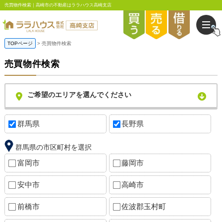
売買物件検索｜高崎市の不動産はララハウス高崎支店
TOPページ
売買物件検索
売買物件検索
ご希望のエリアを選んでください
群馬県
長野県
群馬県の市区町村を選択
富岡市
藤岡市
安中市
高崎市
前橋市
佐波郡玉村町