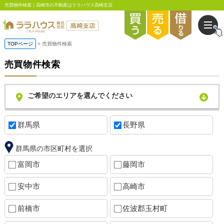
売買物件検索｜高崎市の不動産はララハウス高崎支店
TOPページ
売買物件検索
売買物件検索
ご希望のエリアを選んでください
群馬県
長野県
群馬県の市区町村を選択
富岡市
藤岡市
安中市
高崎市
前橋市
佐波郡玉村町