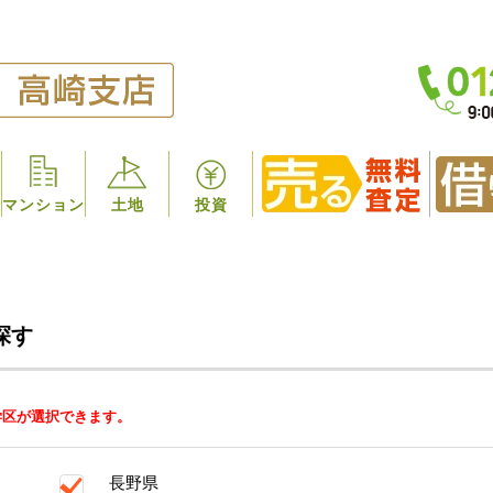
マンション
土地
投資
探す
学区が選択できます。
長野県