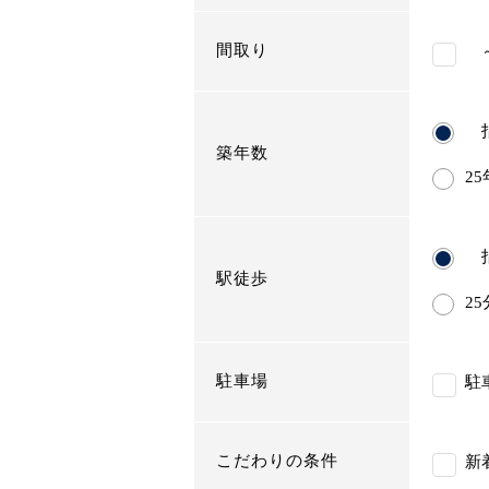
間取り
～
指
築年数
2
指
駅徒歩
2
駐車場
駐
こだわりの条件
新