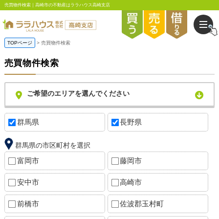
売買物件検索｜高崎市の不動産はララハウス高崎支店
TOPページ
売買物件検索
売買物件検索
ご希望のエリアを選んでください
群馬県
長野県
群馬県の市区町村を選択
富岡市
藤岡市
安中市
高崎市
前橋市
佐波郡玉村町