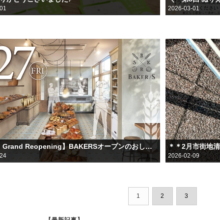
-01
2026-03-01
【2/27 Grand Reopening】BAKERSオープンのおしらせ～群馬県高崎市末広町LALAPARK～
＊＊2月市街地
-24
2026-02-09
1
2
3
【最新記事】