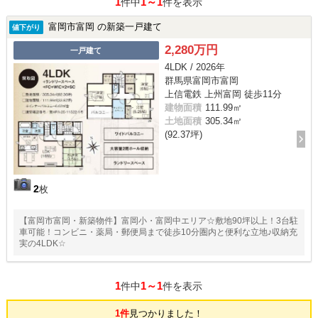
1
1～1
件中
件を表示
富岡市富岡 の新築一戸建て
値下がり
2,280万円
一戸建て
4LDK / 2026年
群馬県富岡市富岡
上信電鉄 上州富岡 徒歩11分
建物面積
111.99㎡
土地面積
305.34㎡
(92.37坪)
2
枚
【富岡市富岡・新築物件】富岡小・富岡中エリア☆敷地90坪以上！3台駐
車可能！コンビニ・薬局・郵便局まで徒歩10分圏内と便利な立地♪収納充
実の4LDK☆
1
1～1
件中
件を表示
1件
見つかりました！