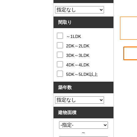
間取り
～1LDK
2DK～2LDK
3DK～3LDK
4DK～4LDK
5DK～5LDK以上
築年数
建物面積
～