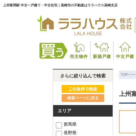
上州富岡駅 中古一戸建て・中古住宅｜高崎市の不動産はララハウス高崎支店
売主物件
新築戸建
中古戸建
TOPペー
さらに絞り込んで検索
上州
検索ページに戻る
エリア
群馬県
長野県