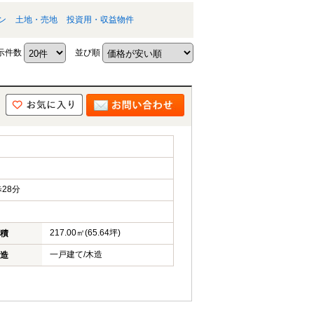
ン
土地・売地
投資用・収益物件
示件数
並び順
28分
217.00㎡(65.64坪)
積
一戸建て/木造
造