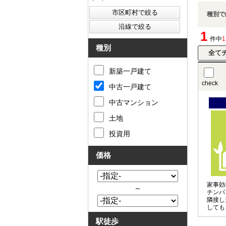
種別で
1
件中
種別
新築一戸建て
check
中古一戸建て
中古マンション
土地
投資用
価格
家事効
～
チンパ
隣接し
しても
にも便
駅徒歩
り◎