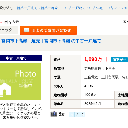
絞り込む
新築一戸建て（新築一軒家）
中古一戸建て・中古住宅
中古マンショ
表
1～1
件を表示
富岡市下高瀬 建売｜富岡市下高瀬 の中古一戸建て
中古一戸建て
1,890万円
価格
値下がり
群馬県富岡市下高瀬
所在地
上信電鉄 上州富岡駅 徒歩
交通
4LDK
間取り
100.6㎡
建物面積
土地面
2025年5月
築年月
建物構
率と収納力を高めた、キッ
ントリーを採用◎リビングに
3
た和室は、くつろぎの場と
枚
、来客用やお昼寝スペース
利☆2階にセカンド洗面台あ