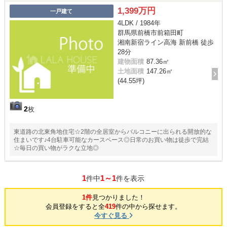
1,399万円
一戸建て
4LDK / 1984年
群馬県前橋市前箱田町
湘南新宿ライン高海 新前橋 徒歩
28分
建物面積
87.36㎡
土地面積
147.26㎡
(44.55坪)
2
枚
東道路の北東角地住宅☆2階の全居室からバルコニーに出られる開放的な
住まいです♪4台駐車可能なカースペース◎日常のお買い物は徒歩で完結
☆毎日の買い物がラクな立地◎
1
1～1
件中
件を表示
1件
見つかりました！
会員登録をすると全
419
件の中から探せます。
今すぐ見る