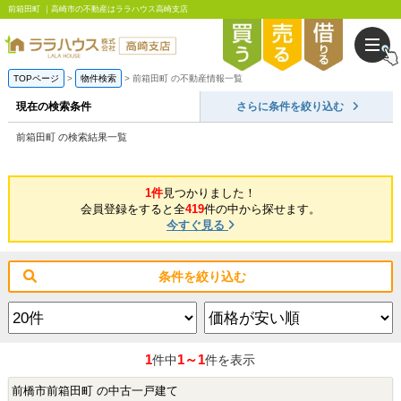
前箱田町 ｜高崎市の不動産はララハウス高崎支店
TOPページ
物件検索
前箱田町 の不動産情報一覧
現在の検索条件
さらに条件を絞り込む
前箱田町 の検索結果一覧
1件
見つかりました！
会員登録をすると全
419
件の中から探せます。
今すぐ見る
条件を絞り込む
1
1～1
件中
件を表示
前橋市前箱田町 の中古一戸建て