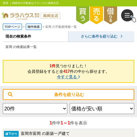
富岡 ｜高崎市の不動産はララハウス高崎支店
TOPページ
物件検索
富岡 の不動産情報一覧
現在の検索条件
さらに条件を絞り込む
富岡 の検索結果一覧
1件
見つかりました！
会員登録をすると全
417
件の中から探せます。
今すぐ見る
条件を絞り込む
1
1～1
件中
件を表示
富岡市富岡 の新築一戸建て
値下がり