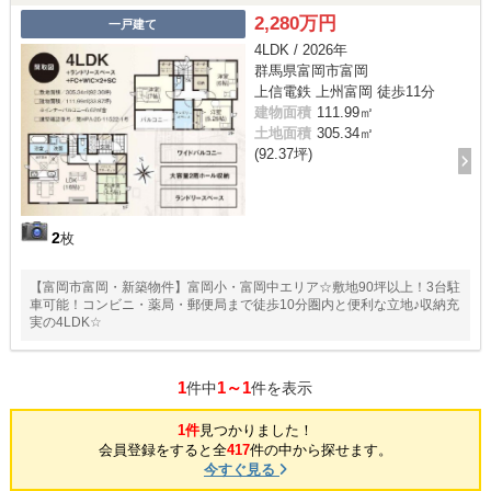
2,280万円
一戸建て
4LDK / 2026年
群馬県富岡市富岡
上信電鉄 上州富岡 徒歩11分
建物面積
111.99㎡
土地面積
305.34㎡
(92.37坪)
2
枚
【富岡市富岡・新築物件】富岡小・富岡中エリア☆敷地90坪以上！3台駐
車可能！コンビニ・薬局・郵便局まで徒歩10分圏内と便利な立地♪収納充
実の4LDK☆
1
1～1
件中
件を表示
1件
見つかりました！
会員登録をすると全
417
件の中から探せます。
今すぐ見る