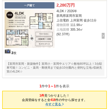
2,280万円
一戸建て
4LDK / 2026年
群馬県富岡市富岡
上信電鉄 上州富岡 徒歩11分
建物面積
111.99㎡
土地面積
305.34㎡
(92.37坪)
2
枚
【富岡市富岡・新築物件】富岡小・富岡中エリア☆敷地90坪以上！3台駐
車可能！コンビニ・薬局・郵便局まで徒歩10分圏内と便利な立地♪収納充
実の4LDK☆
1
1～1
件中
件を表示
1件
見つかりました！
会員登録をすると全
418
件の中から探せます。
今すぐ見る