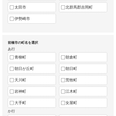
太田市
北群馬郡吉岡町
伊勢崎市
前橋市の町名を選択
あ行
青柳町
朝倉町
朝日が丘町
朝日町
天川町
荒牧町
岩神町
江木町
大手町
女屋町
か行