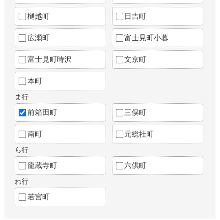
樋越町
日吉町
広瀬町
富士見町小暮
富士見町時沢
文京町
本町
ま行
前箱田町
三俣町
南町
元総社町
ら行
龍蔵寺町
六供町
わ行
若宮町