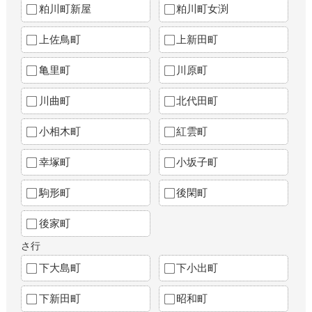
粕川町新屋
粕川町女渕
上佐鳥町
上新田町
亀里町
川原町
川曲町
北代田町
小相木町
紅雲町
幸塚町
小坂子町
駒形町
後閑町
後家町
さ行
下大島町
下小出町
下新田町
昭和町