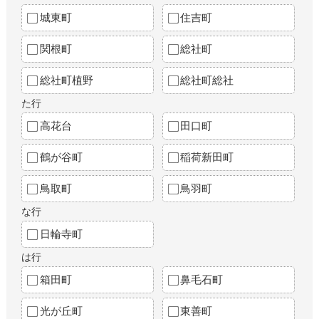
城東町
住吉町
関根町
総社町
総社町植野
総社町総社
た行
高花台
田口町
鶴が谷町
稲荷新田町
鳥取町
鳥羽町
な行
日輪寺町
は行
箱田町
鼻毛石町
光が丘町
東善町