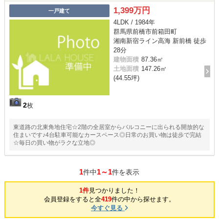
1,399万円
一戸建て
4LDK / 1984年
群馬県前橋市前箱田町
湘南新宿ライン高海 新前橋 徒歩
28分
建物面積
87.36㎡
土地面積
147.26㎡
(44.55坪)
2
枚
東道路の北東角地住宅☆2階の全居室からバルコニーに出られる開放的な
住まいです♪4台駐車可能なカースペース◎日常のお買い物は徒歩で完結
☆毎日の買い物がラクな立地◎
1
1～1
件中
件を表示
1件
見つかりました！
会員登録をすると全
419
件の中から探せます。
今すぐ見る