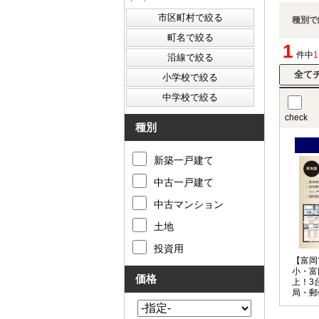
種別で
1
件中
check
種別
新築一戸建て
中古一戸建て
中古マンション
土地
投資用
【富岡
小・富
価格
上！3
局・郵
利な立