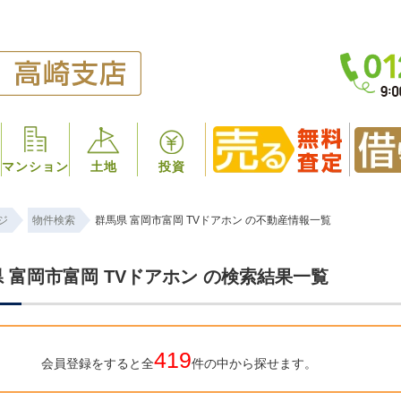
マンション
土地
投資
ジ
物件検索
群馬県 富岡市富岡 TVドアホン の不動産情報一覧
 富岡市富岡 TVドアホン の検索結果一覧
419
会員登録をすると全
件の中から探せます。