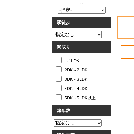
～
駅徒歩
間取り
～1LDK
2DK～2LDK
3DK～3LDK
4DK～4LDK
5DK～5LDK以上
築年数