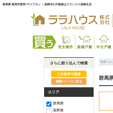
群馬県 富岡市富岡 TVドアホン ｜高崎市の不動産はララハウス高崎支店
売主物件
新築戸建
中古戸建
TOPペー
さらに絞り込んで検索
群馬県
検索ページに戻る
エリア
群馬県
長野県