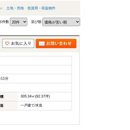
ン
土地・売地
投資用・収益物件
示件数
並び順
11分
305.34㎡(92.37坪)
積
一戸建て/木造
造