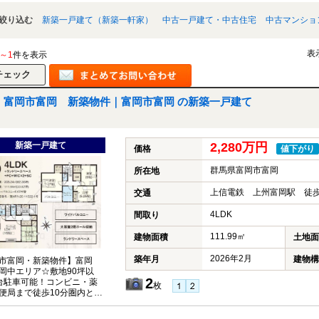
絞り込む
新築一戸建て（新築一軒家）
中古一戸建て・中古住宅
中古マンショ
表
1～1
件を表示
富岡市富岡 新築物件｜富岡市富岡 の新築一戸建て
新築一戸建て
2,280万円
価格
値下がり
群馬県富岡市富岡
所在地
上信電鉄 上州富岡駅 徒歩
交通
4LDK
間取り
111.99㎡
建物面積
土地面
2026年2月
築年月
建物構
市富岡・新築物件】富岡
岡中エリア☆敷地90坪以
2
台駐車可能！コンビニ・薬
枚
便局まで徒歩10分圏内と便
地♪収納充実の4LDK☆