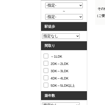
その
～
（ご要
駅徒歩
間取り
～1LDK
2DK～2LDK
3DK～3LDK
4DK～4LDK
5DK～5LDK以上
築年数