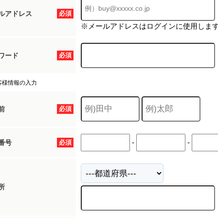
ルアドレス
必須
※メールアドレスはログインに使用しま
ワード
必須
客様情報の入力
前
必須
-
-
番号
必須
所