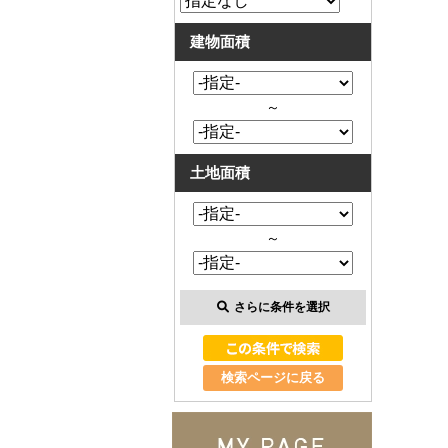
建物面積
～
土地面積
～
さらに条件を選択
検索ページに戻る