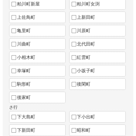
粕川町新屋
粕川町女渕
上佐鳥町
上新田町
亀里町
川原町
川曲町
北代田町
小相木町
紅雲町
幸塚町
小坂子町
駒形町
後閑町
後家町
さ行
下大島町
下小出町
下新田町
昭和町