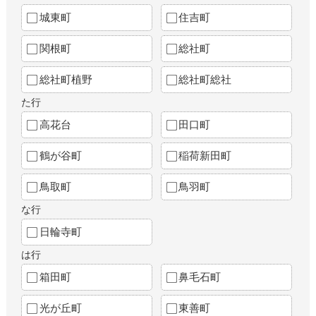
城東町
住吉町
関根町
総社町
総社町植野
総社町総社
た行
高花台
田口町
鶴が谷町
稲荷新田町
鳥取町
鳥羽町
な行
日輪寺町
は行
箱田町
鼻毛石町
光が丘町
東善町