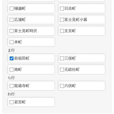
樋越町
日吉町
広瀬町
富士見町小暮
富士見町時沢
文京町
本町
ま行
前箱田町
三俣町
南町
元総社町
ら行
龍蔵寺町
六供町
わ行
若宮町