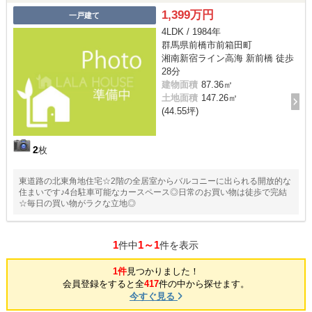
1,399万円
一戸建て
4LDK / 1984年
群馬県前橋市前箱田町
湘南新宿ライン高海 新前橋 徒歩
28分
建物面積
87.36㎡
土地面積
147.26㎡
(44.55坪)
2
枚
東道路の北東角地住宅☆2階の全居室からバルコニーに出られる開放的な
住まいです♪4台駐車可能なカースペース◎日常のお買い物は徒歩で完結
☆毎日の買い物がラクな立地◎
1
1～1
件中
件を表示
1件
見つかりました！
会員登録をすると全
417
件の中から探せます。
今すぐ見る