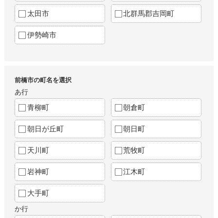
太田市
北群馬郡吉岡町
伊勢崎市
前橋市の町名を選択
あ行
青柳町
朝倉町
朝日が丘町
朝日町
天川町
荒牧町
岩神町
江木町
大手町
か行