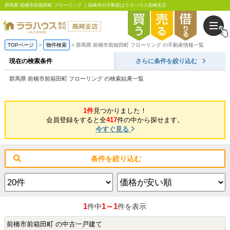
群馬県 前橋市前箱田町 フローリング ｜高崎市の不動産はララハウス高崎支店
TOPページ
物件検索
群馬県 前橋市前箱田町 フローリング の不動産情報一覧
現在の検索条件
さらに条件を絞り込む
群馬県 前橋市前箱田町 フローリング の検索結果一覧
1件
見つかりました！
会員登録をすると全
417
件の中から探せます。
今すぐ見る
条件を絞り込む
1
1～1
件中
件を表示
前橋市前箱田町 の中古一戸建て