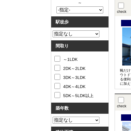
～
check
駅徒歩
間取り
～1LDK
2DK～2LDK
靴だけ
ウトド
3DK～3LDK
る便利
に加え
4DK～4LDK
便利で
5DK～5LDK以上
check
築年数