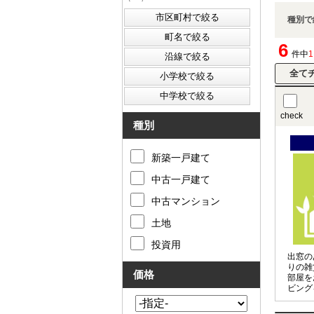
種別で
6
件中
check
種別
新築一戸建て
中古一戸建て
中古マンション
土地
投資用
出窓の
りの雑
価格
部屋を
ビング
ーキッ
徒歩圏