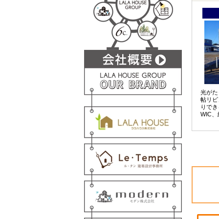
光がた
帖リビ
りでき
WIC
快適に
まい