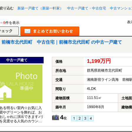
絞り込む
新築一戸建て（新築一軒家）
中古一戸建て・中古住宅
中古マンショ
表
1～6
件を表示
前橋市北代田町 中古住宅｜前橋市北代田町 の中古一戸建て
中古一戸建て
1,199万円
価格
群馬県前橋市北代田町
所在地
湘南新宿ライン高海 前橋駅
交通
4LDK
間取り
111.51㎡
建物面積
土地面
1990年8月
築年月
建物構
ある明るい室内☆お気に入
貨やグリーンを飾れば、お
4
おしゃれに演出できます♪リ
枚
を見渡せる人気のカウンタ
チン☆スーパー・コンビニ
内