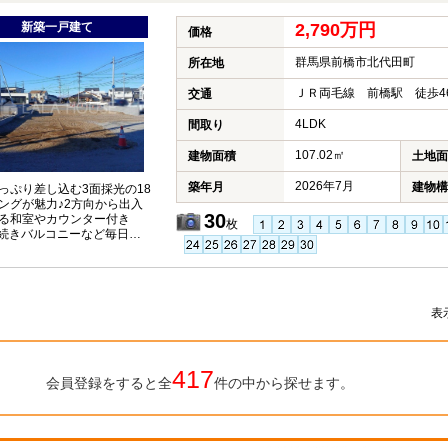
新築一戸建て
2,790万円
価格
群馬県前橋市北代田町
所在地
ＪＲ両毛線 前橋駅 徒歩4
交通
4LDK
間取り
107.02㎡
建物面積
土地面
2026年7月
築年月
建物構
っぷり差し込む3面採光の18
ングが魅力♪2方向から出入
30
る和室やカウンター付き
枚
、続きバルコニーなど毎日を
過ごせる工夫が詰まった住
表
417
会員登録をすると全
件の中から探せます。