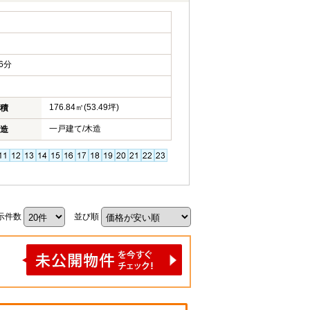
6分
176.84㎡(53.49坪)
積
一戸建て/木造
造
示件数
並び順