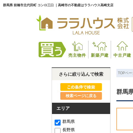
群馬県 前橋市北代田町 コンロ三口 ｜高崎市の不動産はララハウス高崎支店
売主物件
新築戸建
中古戸建
TOPペー
さらに絞り込んで検索
群馬県
検索ページに戻る
エリア
群馬県
長野県