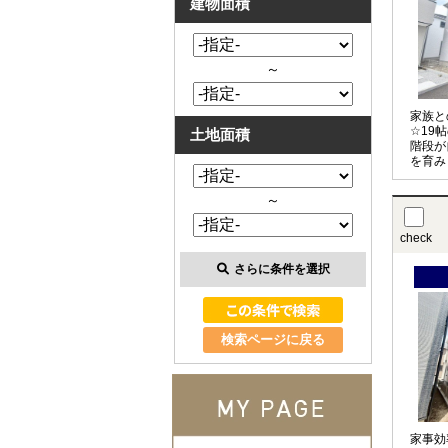
建物面積
～
家族と
☆19
土地面積
階段が
を育み
軽減☆
施設◎
～
check
さらに条件を選択
検索ページに戻る
家事効