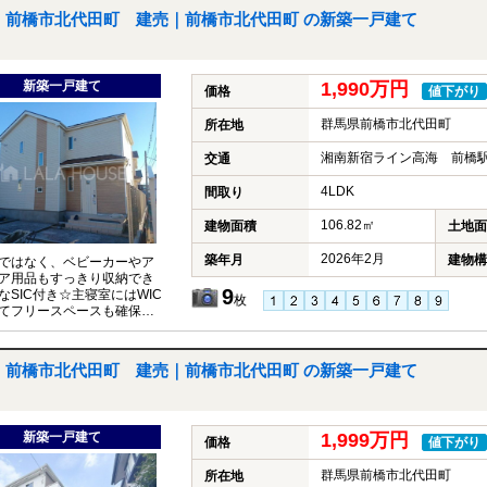
前橋市北代田町 建売｜前橋市北代田町 の新築一戸建て
新築一戸建て
1,990万円
価格
値下がり
群馬県前橋市北代田町
所在地
湘南新宿ライン高海 前橋駅
交通
4LDK
間取り
106.82㎡
建物面積
土地面
2026年2月
築年月
建物構
ではなく、ベビーカーやア
ア用品もすっきり収納でき
9
なSIC付き☆主寝室にはWIC
枚
てフリースペースも確保！
充実したプライベート空間♪
前橋市北代田町 建売｜前橋市北代田町 の新築一戸建て
新築一戸建て
1,999万円
価格
値下がり
群馬県前橋市北代田町
所在地