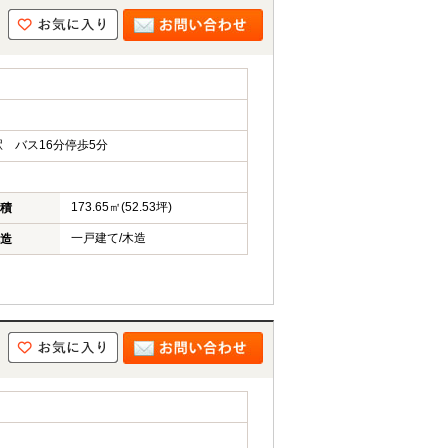
 バス16分停歩5分
173.65㎡(52.53坪)
積
一戸建て/木造
造