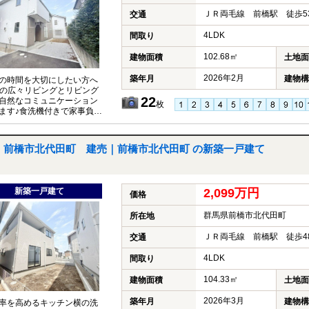
ＪＲ両毛線 前橋駅 徒歩5
交通
4LDK
間取り
102.68㎡
建物面積
土地面
2026年2月
築年月
建物構
の時間を大切にしたい方へ
帖の広々リビングとリビング
22
自然なコミュニケーション
枚
ます♪食洗機付きで家事負担
徒歩圏内に小学校や買い物
前橋市北代田町 建売｜前橋市北代田町 の新築一戸建て
新築一戸建て
2,099万円
価格
群馬県前橋市北代田町
所在地
ＪＲ両毛線 前橋駅 徒歩4
交通
4LDK
間取り
104.33㎡
建物面積
土地面
2026年3月
築年月
建物構
率を高めるキッチン横の洗