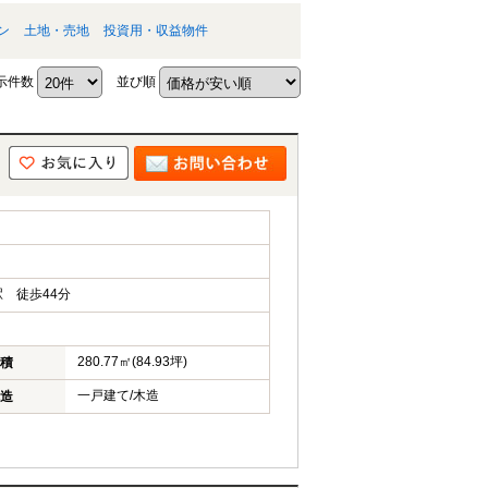
ン
土地・売地
投資用・収益物件
示件数
並び順
 徒歩44分
280.77㎡(84.93坪)
積
一戸建て/木造
造