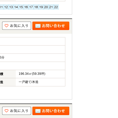
6分
196.34㎡(59.39坪)
積
一戸建て/木造
造