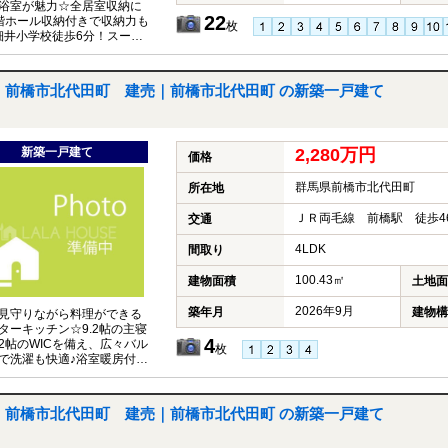
浴室が魅力☆全居室収納に
22
階ホール収納付きで収納力も
枚
細井小学校徒歩6分！スーパ
ラッグストア・コンビニ徒
前橋市北代田町 建売｜前橋市北代田町 の新築一戸建て
新築一戸建て
2,280万円
価格
群馬県前橋市北代田町
所在地
ＪＲ両毛線 前橋駅 徒歩4
交通
4LDK
間取り
100.43㎡
建物面積
土地面
2026年9月
築年月
建物構
見守りながら料理ができる
ターキッチン☆9.2帖の主寝
4
2帖のWICを備え、広々バル
枚
で洗濯も快適♪浴室暖房付き
心地よく過ごせます◎
前橋市北代田町 建売｜前橋市北代田町 の新築一戸建て