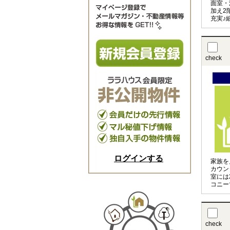
面室・
加え2
充実♪
ー・ド
歩圏内
check
ログインする
家族を
カウン
室には
コニー
で冬も
check