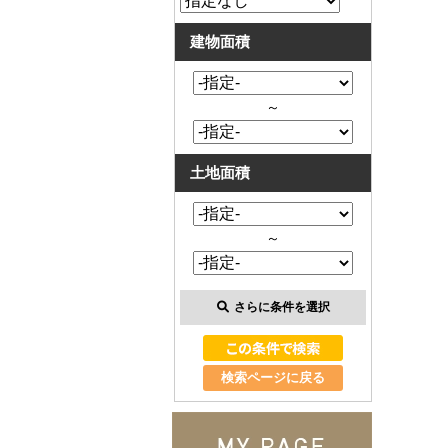
建物面積
～
土地面積
～
さらに条件を選択
検索ページに戻る