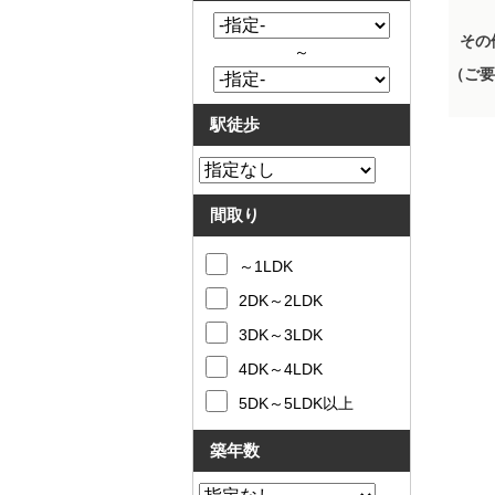
その
～
（ご要
駅徒歩
間取り
～1LDK
2DK～2LDK
3DK～3LDK
4DK～4LDK
5DK～5LDK以上
築年数