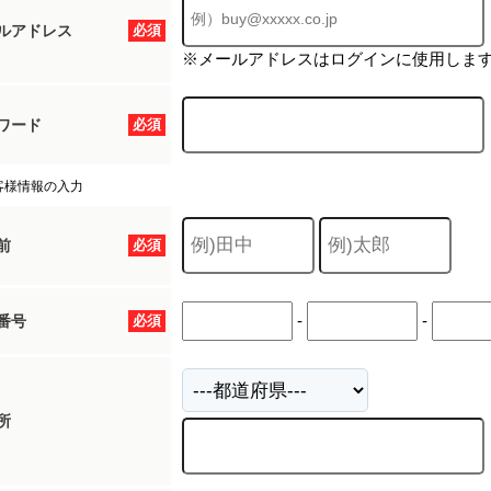
ルアドレス
必須
※メールアドレスはログインに使用しま
ワード
必須
客様情報の入力
前
必須
-
-
番号
必須
所