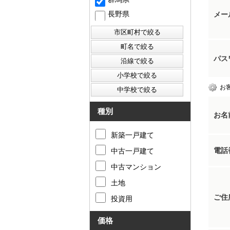
長野県
メー
パス
お
種別
お名
新築一戸建て
電話
中古一戸建て
中古マンション
土地
ご住
投資用
価格