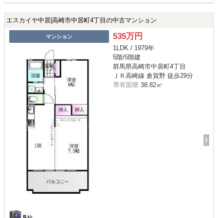
エスカイヤ中居|高崎市中居町4丁目の中古マンション
535万円
マンション
1LDK / 1979年
5階/5階建
群馬県高崎市中居町4丁目
ＪＲ高崎線 倉賀野 徒歩29分
専有面積
38.82㎡
5
枚