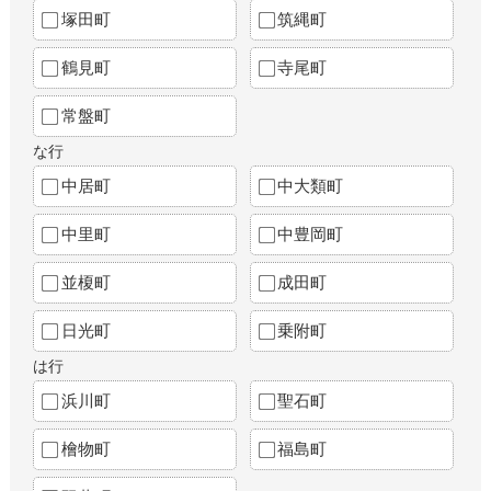
塚田町
筑縄町
鶴見町
寺尾町
常盤町
な行
中居町
中大類町
中里町
中豊岡町
並榎町
成田町
日光町
乗附町
は行
浜川町
聖石町
檜物町
福島町