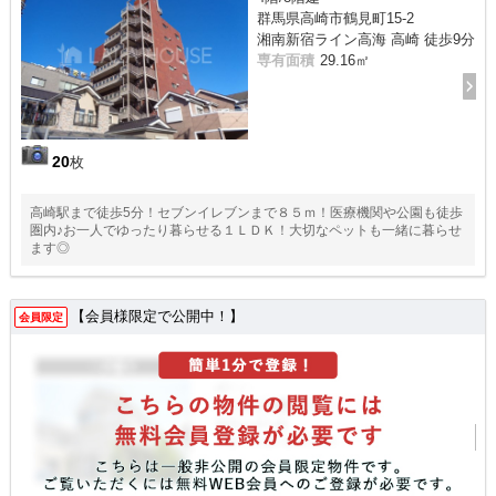
群馬県高崎市鶴見町15-2
湘南新宿ライン高海 高崎 徒歩9分
専有面積
29.16㎡
20
枚
高崎駅まで徒歩5分！セブンイレブンまで８５ｍ！医療機関や公園も徒歩
圏内♪お一人でゆったり暮らせる１ＬＤＫ！大切なペットも一緒に暮らせ
ます◎
【会員様限定で公開中！】
会員限定