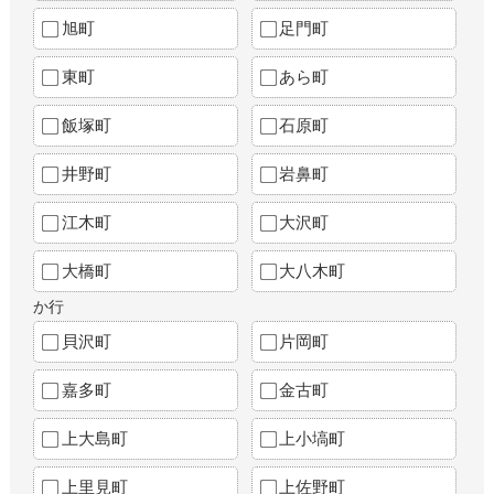
旭町
足門町
東町
あら町
飯塚町
石原町
井野町
岩鼻町
江木町
大沢町
大橋町
大八木町
か行
貝沢町
片岡町
嘉多町
金古町
上大島町
上小塙町
上里見町
上佐野町