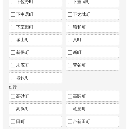
下佐野町
下豊岡町
下中居町
下之城町
下室田町
昭和町
城山町
真町
新保町
新町
末広町
菅谷町
堰代町
た行
高砂町
高関町
高浜町
竜見町
田町
台新田町