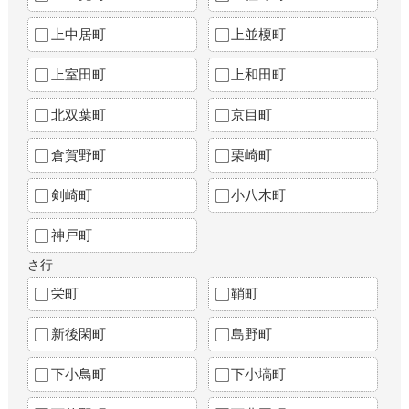
上中居町
上並榎町
上室田町
上和田町
北双葉町
京目町
倉賀野町
栗崎町
剣崎町
小八木町
神戸町
さ行
栄町
鞘町
新後閑町
島野町
下小鳥町
下小塙町