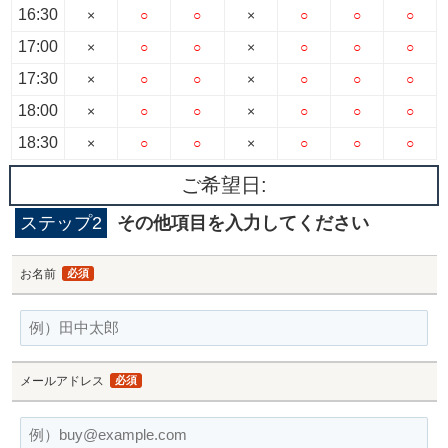
16:30
×
○
○
×
○
○
○
17:00
×
○
○
×
○
○
○
17:30
×
○
○
×
○
○
○
18:00
×
○
○
×
○
○
○
18:30
×
○
○
×
○
○
○
ご希望日:
ステップ2
その他項目を入力してください
お名前
必須
メールアドレス
必須