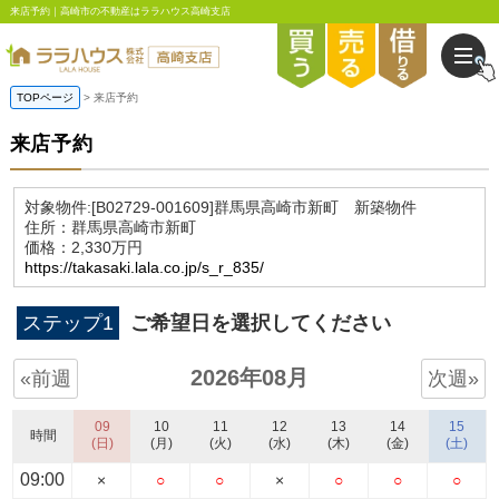
来店予約｜高崎市の不動産はララハウス高崎支店
TOPページ
来店予約
来店予約
対象物件:
[B02729-001609]群馬県高崎市新町 新築物件
住所：群馬県高崎市新町
価格：2,330万円
https://takasaki.lala.co.jp/s_r_835/
ステップ1
ご希望日を選択してください
2026年08月
«前週
次週»
09
10
11
12
13
14
15
時間
(日)
(月)
(火)
(水)
(木)
(金)
(土)
09:00
×
○
○
×
○
○
○