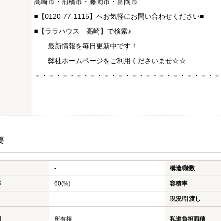
高崎市・前橋市・藤岡市・富岡市
■【0120-77-1115】へお気軽にお問い合わせください■
■【ララハウス 高崎】で検索♪
最新情報を毎日更新中です！
弊社ホームページをご利用くださいませ☆☆
－・－・－・－・－・－・－・－・－・－・－・－・－・－
要
-
構造/階数
率
60(%)
容積率
-
現況/引渡し
利
所有権
私道負担面積