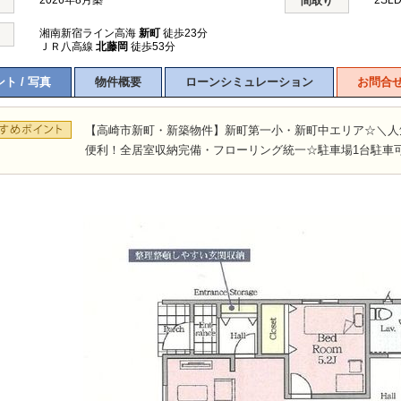
2026年8月築
2SL
間取り
湘南新宿ライン高海
新町
徒歩23分
ＪＲ八高線
北藤岡
徒歩53分
ト / 写真
物件概要
ローンシミュレーション
お問合
【高崎市新町・新築物件】新町第一小・新町中エリア☆＼人
便利！全居室収納完備・フローリング統一☆駐車場1台駐車