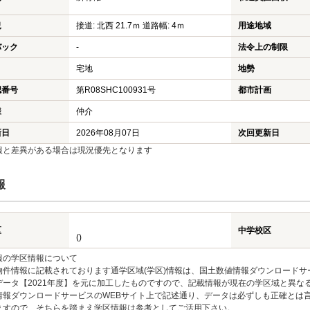
況
接道: 北西 21.7ｍ 道路幅: 4ｍ
用途地域
バック
-
法令上の制限
宅地
地勢
認番号
第R08SHC100931号
都市計画
様
仲介
新日
2026年08月07日
次回更新日
報と差異がある場合は現況優先となります
報
区
中学校区
()
報の学区情報について
物件情報に記載されております通学区域(学区)情報は、国土数値情報ダウンロードサ
データ【2021年度】を元に加工したものですので、記載情報が現在の学区域と異な
情報ダウンロードサービスのWEBサイト上で記述通り、データは必ずしも正確とは言
ますので、そちらを踏まえ学区情報は参考としてご活用下さい。