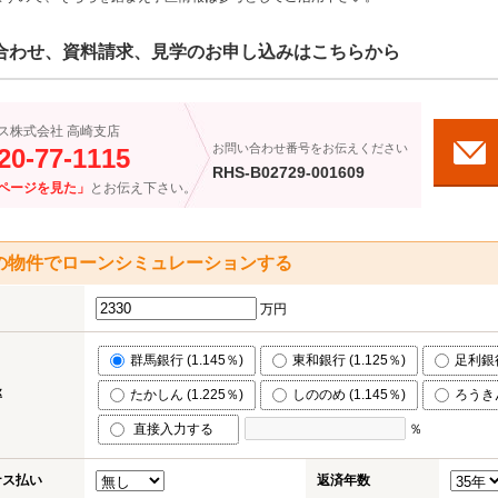
合わせ、資料請求、見学のお申し込みはこちらから
ス株式会社 高崎支店
お問い合わせ番号をお伝えください
20-77-1115
RHS-B02729-001609
ページを見た」
とお伝え下さい。
の物件でローンシミュレーションする
万円
群馬銀行 (1.145％)
東和銀行 (1.125％)
足利銀行
率
たかしん (1.225％)
しののめ (1.145％)
ろうきん
直接入力する
％
ナス払い
返済年数