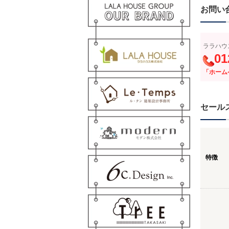
お問い
ララハウ
01
「ホーム
セール
特徴