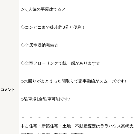
◇＼人気の平屋建て☆／
◇コンビニまで徒歩約8分と便利！
◇全居室収納完備☆
◇全室フローリングで統一感があります☆
◇水回りがまとまった間取りで家事動線がスムーズです♪
スコメント
◇駐車場1台駐車可能です♪
－・－・－・－・－・－・－・－・－・－・－・－・－・－
中古住宅・新築住宅・土地・不動産査定はララハウス高崎支