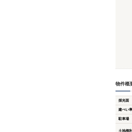
物件概
採光面
建ぺい
駐車場
土地権