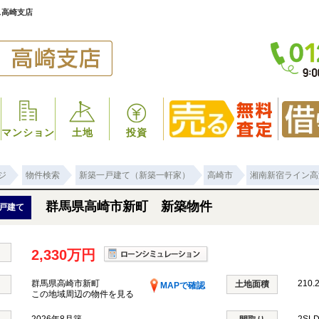
ス高崎支店
マンション
土地
投資
ジ
物件検索
新築一戸建て（新築一軒家）
高崎市
湘南新宿ライン高
群馬県高崎市新町 新築物件
戸建て
2,330万円
群馬県高崎市新町
210.
土地面積
MAPで確認
この地域周辺の物件を見る