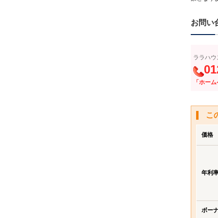
お問い
ララハウ
01
「ホーム
こ
価格
年利
ボー