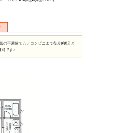
DK （LDK16.5/洋室6/洋室5.2/S5）
せ
気の平屋建て☆／コンビニまで徒歩約8分と
可能です♪