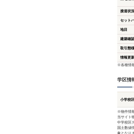
接道状
セット
地目
建築確
取引態
情報更
※各種情
学区情
小学校
※物件情
当サイト
中学校区
国土数値
象となり