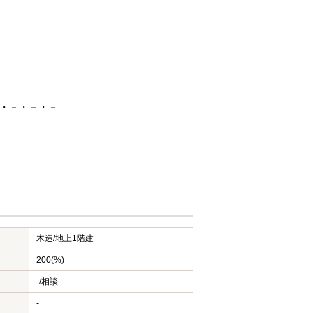
・－・－・－
木造/
地上1階建
200(%)
-/相談
-