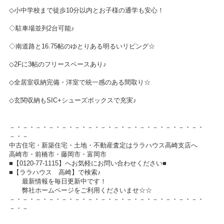
◇小中学校まで徒歩10分以内とお子様の通学も安心！
◇駐車場並列2台可能♪
◇南道路と16.75帖のゆとりある明るいリビング☆
◇2Fに3帖のフリースペースあり♪
◇全居室収納完備・洋室で統一感のある間取り☆
◇玄関収納もSIC+シューズボックスで充実♪
－・－・－・－・－・－・－・－・－・－・－・－・－・－・－・
－・－
中古住宅・新築住宅・土地・不動産査定はララハウス高崎支店へ
高崎市・前橋市・藤岡市・富岡市
■【0120-77-1115】へお気軽にお問い合わせください■
■【ララハウス 高崎】で検索♪
最新情報を毎日更新中です！
弊社ホームページをご利用くださいませ☆☆
－・－・－・－・－・－・－・－・－・－・－・－・－・－・－・
－・－