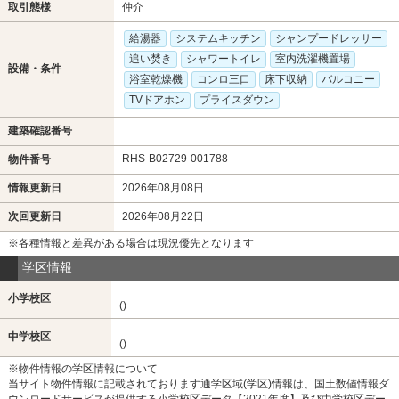
取引態様
仲介
給湯器
システムキッチン
シャンプードレッサー
追い焚き
シャワートイレ
室内洗濯機置場
設備・条件
浴室乾燥機
コンロ三口
床下収納
バルコニー
TVドアホン
プライスダウン
建築確認番号
RHS-B02729-001788
物件番号
情報更新日
2026年08月08日
次回更新日
2026年08月22日
※各種情報と差異がある場合は現況優先となります
学区情報
小学校区
()
中学校区
()
※物件情報の学区情報について
当サイト物件情報に記載されております通学区域(学区)情報は、国土数値情報ダ
ウンロードサービスが提供する小学校区データ【2021年度】及び中学校区デー