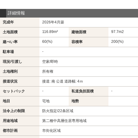
詳細情報
完成年
2026年4月築
116.89m²
97.7m
2
土地面積
建物面積
60(%)
200(%)
建ぺい率
容積率
-
駐車場
現況/引渡し
空家/即時
土地権利
所有権
接道状況
接道: 南 公道 道路幅: 4ｍ
-
-
セットバック
私道負担面積
地目
宅地
地勢
法令上の制限
防火指定/22条区域
用途地域
第二種中高層住居専用地域
都市計画
市街化区域