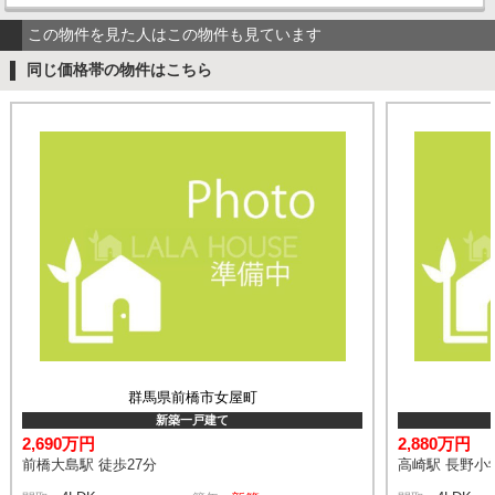
この物件を見た人はこの物件も見ています
同じ価格帯の物件はこちら
群馬県前橋市女屋町
新築一戸建て
2,690万円
2,880万円
前橋大島駅 徒歩27分
高崎駅 長野小学