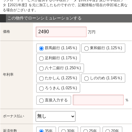
タ【2021年度】を元に加工したものですので、記載情報が現在の学区域と異な
る場合がございます。
この物件でローンシミュレーションする
価格
万円
群馬銀行 (1.145％)
東和銀行 (1.125％)
足利銀行 (1.175％)
八十二銀行 (1.250％)
年利率
たかしん (1.225％)
しののめ (1.145％)
ろうきん (1.025％)
直接入力する
％
ボーナス払い
返済年数
35年
30年
25年
20年