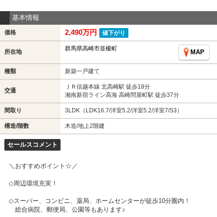
基本情報
2,490万円
価格
値下がり
群馬県高崎市並榎町
所在地
MAP
種類
新築一戸建て
ＪＲ信越本線 北高崎駅 徒歩18分
交通
湘南新宿ライン高海 高崎問屋町駅 徒歩37分
間取り
3LDK（LDK16.7/洋室5.2/洋室5.2/洋室7/S3）
構造/階数
木造/地上2階建
セールスコメント
＼おすすめポイント☆／
◇周辺環境充実！
◇スーパー、コンビニ、薬局、ホームセンターが徒歩10分圏内！
総合病院、郵便局、公園等もあります♪