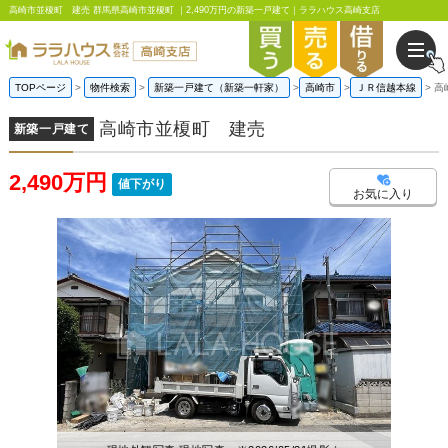
高崎市並榎町 建売 群馬県高崎市並榎町 ｜2,490万円の新築一戸建て｜ララハウス高崎支店
TOPページ
物件検索
新築一戸建て（新築一軒家）
高崎市
ＪＲ信越本線
高
高崎市並榎町 建売
新築一戸建て
2,490万円
値下がり
お気に入り