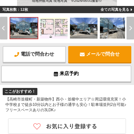
現地外観写真 現地写真 ※2026/05/31撮影☆
写真枚数：12枚
全ての写真を見る
電話で問合わせ
メールで問合せ
来店予約
ここがおすすめ！
【高崎市並榎町・新築物件】西小・並榎中エリア☆周辺環境充実！小
中学校まで徒歩10分以内とお子様の通学も安心！駐車場並列2台可能♪
フリースペースありの3LDK♪