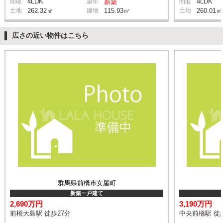
4LDK
4LDK
間取
築年
新築
間取
土地
262.32㎡
建物
115.93㎡
土地
260.01㎡
広さの近い物件はこちら
群馬県前橋市女屋町
新築一戸建て
2,690万円
3,190万円
前橋大島駅 徒歩27分
中央前橋駅 徒