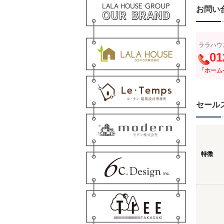
お問い
ララハウ
01
「ホーム
セール
特徴