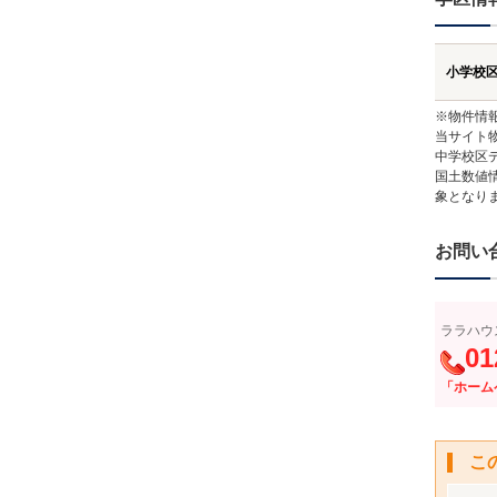
小学校
※物件情
当サイト
中学校区
国土数値
象となり
お問い
ララハウ
01
「ホーム
こ