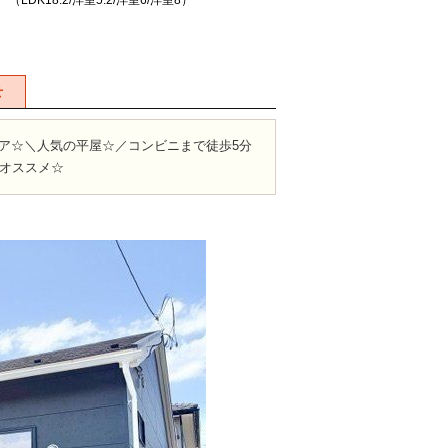
 （LDK18.2/洋室5.2/洋室6/洋室8）
せ
ア☆＼人気の平屋☆／コンビニまで徒歩5分
にオススメ☆