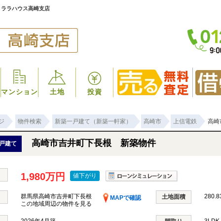
｜ララハウス高崎支店
マンション
土地
投資
ジ
物件検索
新築一戸建て（新築一軒家）
高崎市
上信電鉄
高崎
高崎市吉井町下長根 新築物件
戸建て
1,980万円
値下がり
群馬県高崎市吉井町下長根
280.8
土地面積
MAPで確認
この地域周辺の物件を見る