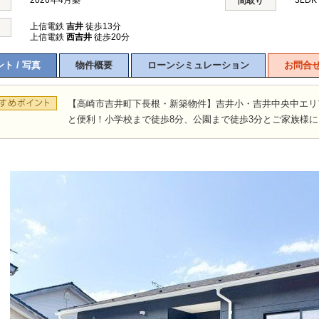
2026年4月築
3LDK
間取り
上信電鉄
吉井
徒歩13分
上信電鉄
西吉井
徒歩20分
ト / 写真
物件概要
ローンシミュレーション
お問合
【高崎市吉井町下長根・新築物件】吉井小・吉井中央中エリ
と便利！小学校まで徒歩8分、公園まで徒歩3分とご家族様