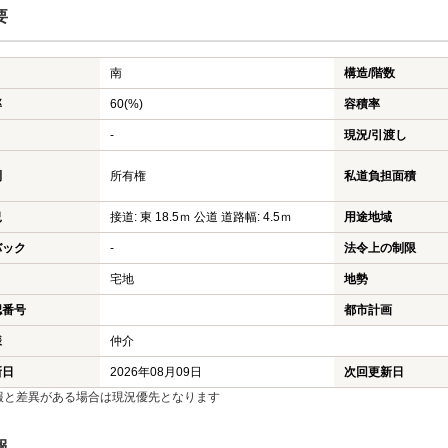
要
南
構造/階数
率
60(%)
容積率
-
現況/引渡し
利
所有権
私道負担面積
況
接道: 東 18.5ｍ 公道 道路幅: 4.5ｍ
用途地域
バック
-
法令上の制限
宅地
地勢
認番号
都市計画
様
仲介
新日
2026年08月09日
次回更新日
報と差異がある場合は現況優先となります
報