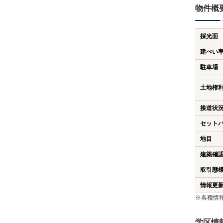
物件概
採光面
建ぺい
駐車場
土地権
接道状
セット
地目
建築確
取引態
情報更
※各種情
学区情