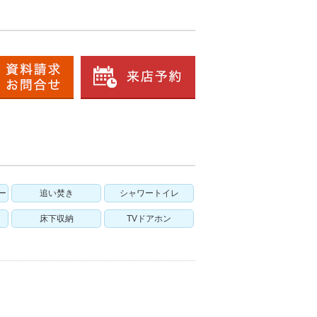
ー
追い焚き
シャワートイレ
床下収納
TVドアホン