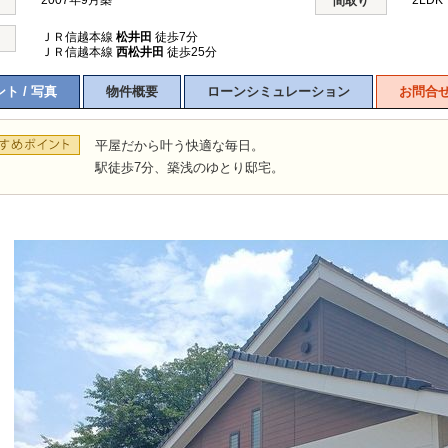
2007年9月築
2LDK
間取り
ＪＲ信越本線
松井田
徒歩7分
ＪＲ信越本線
西松井田
徒歩25分
ト / 写真
物件概要
ローンシミュレーション
お問合
平屋だから叶う快適な毎日。
駅徒歩7分、築浅のゆとり邸宅。