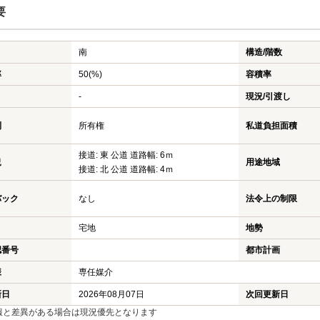
要
南
構造/階数
率
50(%)
容積率
-
現況/引渡し
利
所有権
私道負担面積
接道: 東 公道 道路幅: 6ｍ
況
用途地域
接道: 北 公道 道路幅: 4ｍ
バック
なし
法令上の制限
宅地
地勢
認番号
都市計画
様
専任媒介
新日
2026年08月07日
次回更新日
報と差異がある場合は現況優先となります