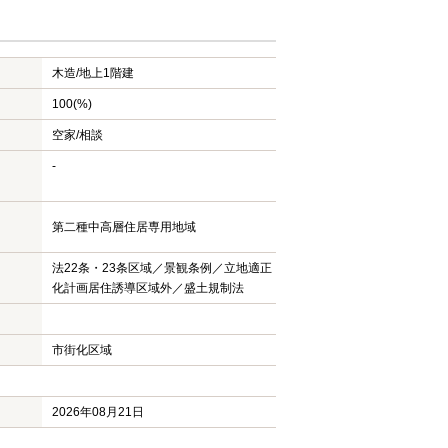
木造/
地上1階建
100(%)
空家/相談
-
第二種中高層住居専用地域
法22条・23条区域／景観条例／立地適正
化計画居住誘導区域外／盛土規制法
市街化区域
2026年08月21日