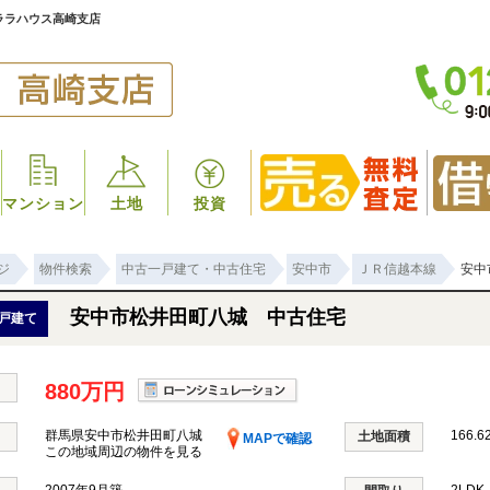
ララハウス高崎支店
マンション
土地
投資
ジ
物件検索
中古一戸建て・中古住宅
安中市
ＪＲ信越本線
安中
安中市松井田町八城 中古住宅
戸建て
880万円
群馬県安中市松井田町八城
166.6
土地面積
MAPで確認
この地域周辺の物件を見る