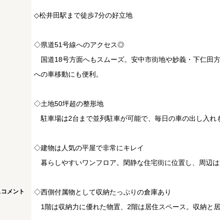
◇松井田駅まで徒歩7分の好立地
◇県道51号線へのアクセス◎
国道18号方面へもスムーズ。安中市街地や妙義・下仁田
への車移動にも便利。
◇土地50坪超の整形地
駐車場は2台まで並列駐車が可能で、毎日の車の出し入れ
◇建物は人気の平屋で非常にキレイ
暮らしやすいワンフロア。閑静な住宅街に位置し、周辺は
スコメント
◇西側付属物として収納たっぷりの倉庫あり
1階は収納力に優れた物置、2階は居住スペース。収納と