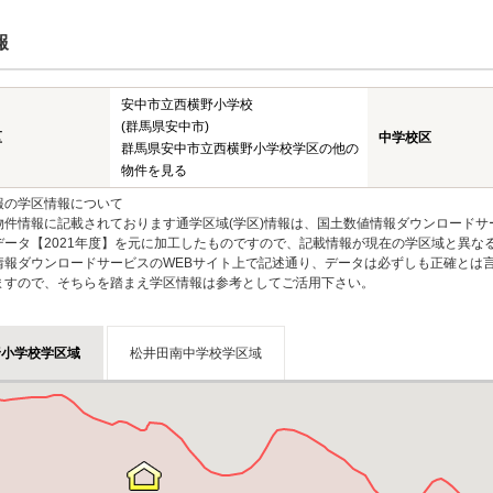
報
安中市立西横野小学校
(群馬県安中市)
区
中学校区
群馬県安中市立西横野小学校学区の他の
物件を見る
報の学区情報について
物件情報に記載されております通学区域(学区)情報は、国土数値情報ダウンロードサ
データ【2021年度】を元に加工したものですので、記載情報が現在の学区域と異な
情報ダウンロードサービスのWEBサイト上で記述通り、データは必ずしも正確とは言
ますので、そちらを踏まえ学区情報は参考としてご活用下さい。
野小学校学区域
松井田南中学校学区域