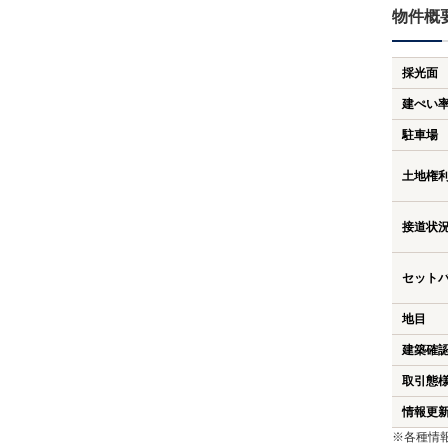
物件概
採光面
建ぺい
駐車場
土地権
接道状
セット
地目
建築確
取引態
情報更
※各種情