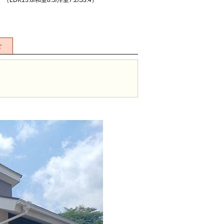
 （LDK15.8/和室8.5/洋室7.2/S3.4）
せ