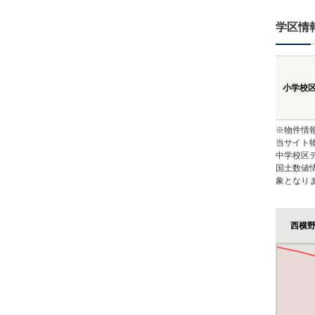
学区情
小学校
※物件情
当サイト
中学校区
国土数値
象となり
西横