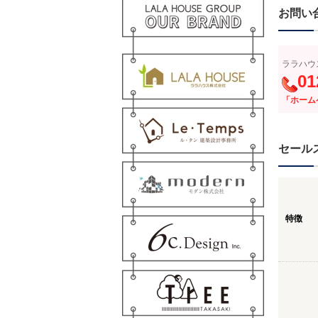
お問い
ララハウ
01
「ホーム
セール
特徴