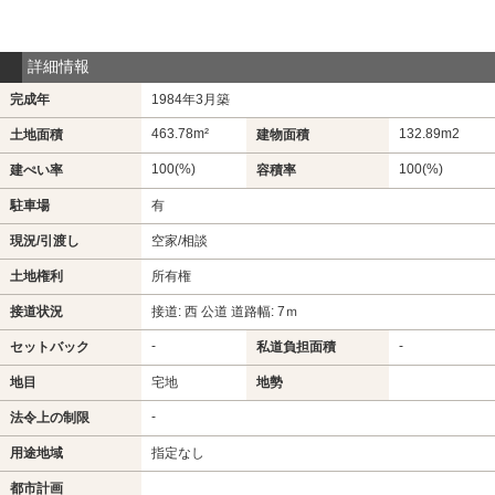
詳細情報
完成年
1984年3月築
463.78m²
132.89m
2
土地面積
建物面積
100(%)
100(%)
建ぺい率
容積率
駐車場
有
現況/引渡し
空家/相談
土地権利
所有権
接道状況
接道: 西 公道 道路幅: 7ｍ
-
-
セットバック
私道負担面積
地目
宅地
地勢
-
法令上の制限
用途地域
指定なし
都市計画