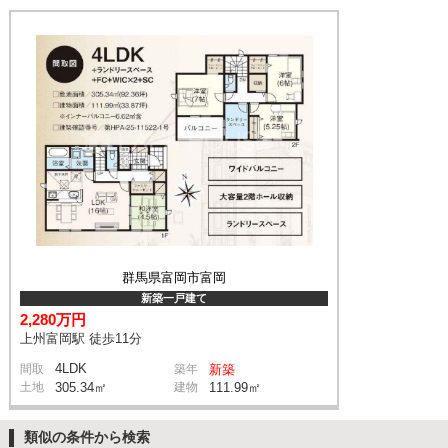
群馬県富岡市富岡
新築一戸建て
2,280万円
上州富岡駅 徒歩11分
4LDK
間取
築年
新築
土地
305.34㎡
建物
111.99㎡
類似の条件から検索