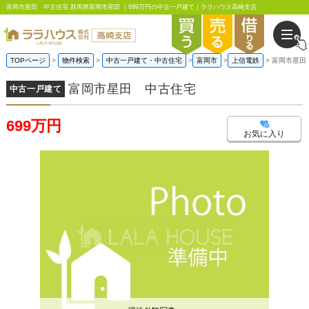
富岡市星田 中古住宅 群馬県富岡市星田 ｜699万円の中古一戸建て｜ララハウス高崎支店
TOPページ
物件検索
中古一戸建て・中古住宅
富岡市
上信電鉄
富岡市星田
富岡市星田 中古住宅
中古一戸建て
699万円
お気に入り