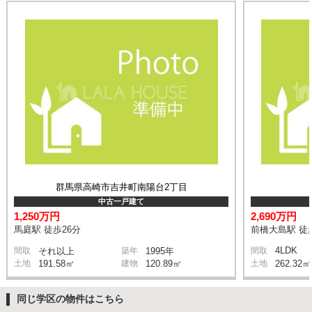
群馬県高崎市吉井町南陽台2丁目
中古一戸建て
1,250万円
2,690万円
馬庭駅 徒歩26分
前橋大島駅 徒
4LDK
間取
それ以上
築年
1995年
間取
土地
191.58㎡
建物
120.89㎡
土地
262.32㎡
同じ学区の物件はこちら