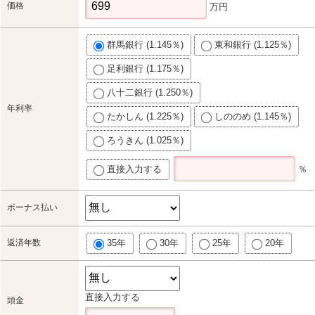
価格
万円
群馬銀行 (1.145％)
東和銀行 (1.125％)
足利銀行 (1.175％)
八十二銀行 (1.250％)
年利率
たかしん (1.225％)
しののめ (1.145％)
ろうきん (1.025％)
直接入力する
％
ボーナス払い
返済年数
35年
30年
25年
20年
直接入力する
頭金