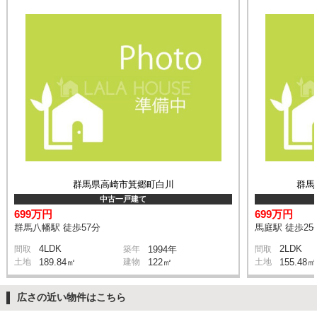
群馬県高崎市箕郷町白川
群馬
中古一戸建て
699万円
699万円
群馬八幡駅 徒歩57分
馬庭駅 徒歩25
4LDK
2LDK
間取
築年
1994年
間取
土地
189.84㎡
建物
122㎡
土地
155.48㎡
広さの近い物件はこちら