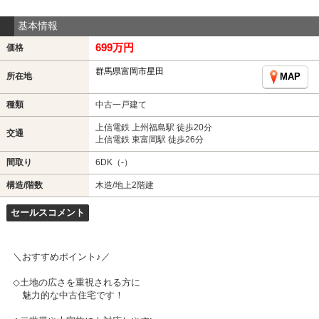
基本情報
699万円
価格
群馬県富岡市星田
所在地
MAP
種類
中古一戸建て
上信電鉄 上州福島駅 徒歩20分
交通
上信電鉄 東富岡駅 徒歩26分
間取り
6DK（-）
構造/階数
木造/地上2階建
セールスコメント
＼おすすめポイント♪／
◇土地の広さを重視される方に
魅力的な中古住宅です！