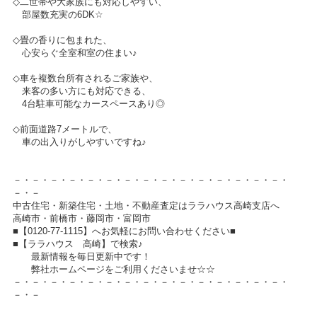
◇二世帯や大家族にも対応しやすい、
部屋数充実の6DK☆
◇畳の香りに包まれた、
心安らぐ全室和室の住まい♪
◇車を複数台所有されるご家族や、
来客の多い方にも対応できる、
4台駐車可能なカースペースあり◎
◇前面道路7メートルで、
車の出入りがしやすいですね♪
－・－・－・－・－・－・－・－・－・－・－・－・－・－・－・
－・－
中古住宅・新築住宅・土地・不動産査定はララハウス高崎支店へ
高崎市・前橋市・藤岡市・富岡市
■【0120-77-1115】へお気軽にお問い合わせください■
■【ララハウス 高崎】で検索♪
最新情報を毎日更新中です！
弊社ホームページをご利用くださいませ☆☆
－・－・－・－・－・－・－・－・－・－・－・－・－・－・－・
－・－