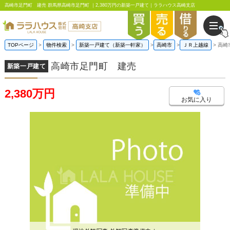
高崎市足門町 建売 群馬県高崎市足門町 ｜2,380万円の新築一戸建て｜ララハウス高崎支店
TOPページ
物件検索
新築一戸建て（新築一軒家）
高崎市
ＪＲ上越線
高崎
高崎市足門町 建売
新築一戸建て
2,380万円
お気に入り