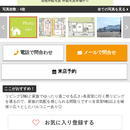
現地外観写真 外観写真準備中☆
写真枚数：4枚
全ての写真を見る
電話で問合わせ
メールで問合せ
来店予約
ここがおすすめ！
リビング18帖と家族でゆったり過ごせる広さ♪各居室に行く際リビング
を通るので、家族の気配を感じられる間取りです☆全居室6帖以上を確
保☆広々としたバルコニーあり◎