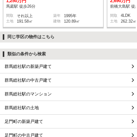
1,250万円
2,690万円
馬庭駅 徒歩26分
前橋大島駅 徒
4LDK
間取
それ以上
築年
1995年
間取
土地
191.58㎡
建物
120.89㎡
土地
262.32㎡
同じ学区の物件はこちら
類似の条件から検索
群馬総社駅の新築戸建て
群馬総社駅の中古戸建て
群馬総社駅のマンション
群馬総社駅の土地
足門町の新築戸建て
足門町の中古戸建て