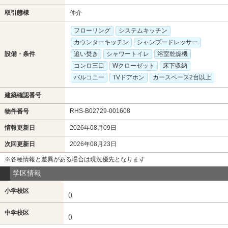
取引態様
仲介
フローリング
システムキッチン
カウンターキッチン
シャンプードレッサー
設備・条件
追い焚き
シャワートイレ
浴室乾燥機
コンロ三口
Wクローゼット
床下収納
バルコニー
TVドアホン
カースペース2台以上
建築確認番号
RHS-B02729-001608
物件番号
情報更新日
2026年08月09日
次回更新日
2026年08月23日
※各種情報と差異がある場合は現況優先となります
学区情報
小学校区
()
中学校区
()