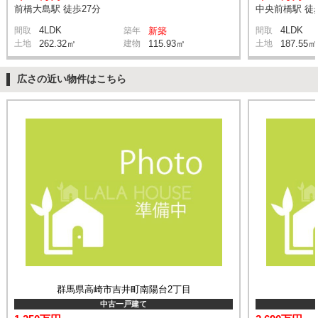
前橋大島駅 徒歩27分
中央前橋駅 徒
4LDK
4LDK
間取
築年
新築
間取
土地
262.32㎡
建物
115.93㎡
土地
187.55㎡
広さの近い物件はこちら
群馬県高崎市吉井町南陽台2丁目
中古一戸建て