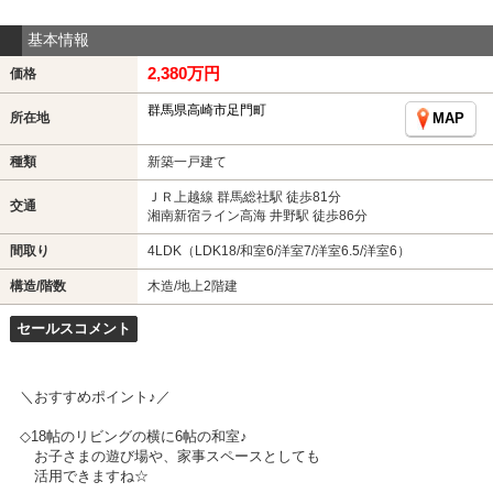
基本情報
2,380万円
価格
群馬県高崎市足門町
所在地
MAP
種類
新築一戸建て
ＪＲ上越線 群馬総社駅 徒歩81分
交通
湘南新宿ライン高海 井野駅 徒歩86分
間取り
4LDK（LDK18/和室6/洋室7/洋室6.5/洋室6）
構造/階数
木造/地上2階建
セールスコメント
＼おすすめポイント♪／
◇18帖のリビングの横に6帖の和室♪
お子さまの遊び場や、家事スペースとしても
活用できますね☆