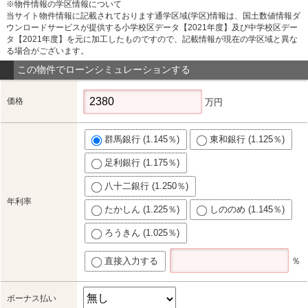
※物件情報の学区情報について
当サイト物件情報に記載されております通学区域(学区)情報は、国土数値情報ダ
ウンロードサービスが提供する小学校区データ【2021年度】及び中学校区デー
タ【2021年度】を元に加工したものですので、記載情報が現在の学区域と異な
る場合がございます。
この物件でローンシミュレーションする
価格
万円
群馬銀行 (1.145％)
東和銀行 (1.125％)
足利銀行 (1.175％)
八十二銀行 (1.250％)
年利率
たかしん (1.225％)
しののめ (1.145％)
ろうきん (1.025％)
直接入力する
％
ボーナス払い