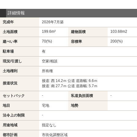
詳細情報
完成年
2026年7月築
199.6m²
103.68m
2
土地面積
建物面積
70(%)
200(%)
建ぺい率
容積率
駐車場
有
現況/引渡し
空家/相談
土地権利
所有権
接道: 西 14.2ｍ 公道 道路幅: 6.6ｍ
接道状況
接道: 南 27.7ｍ 公道 道路幅: 5.7ｍ
-
-
セットバック
私道負担面積
地目
宅地
地勢
-
法令上の制限
用途地域
指定なし
都市計画
市街化調整区域