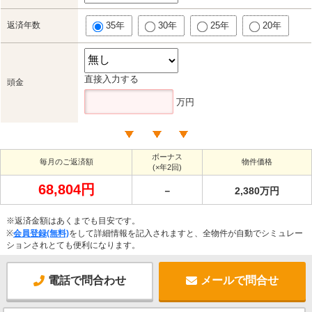
返済年数
35年
30年
25年
20年
直接入力する
頭金
万円
ボーナス
毎月のご返済額
物件価格
(×年2回)
68,804円
－
2,380万円
※返済金額はあくまでも目安です。
※
会員登録(無料)
をして詳細情報を記入されますと、全物件が自動でシミュレー
ションされとても便利になります。
電話で問合わせ
メールで問合せ