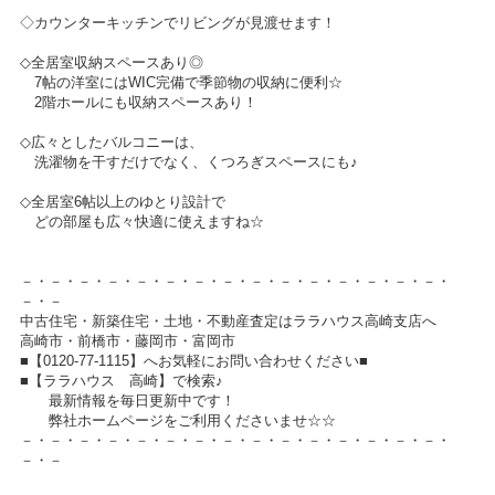
◇カウンターキッチンでリビングが見渡せます！
◇全居室収納スペースあり◎
7帖の洋室にはWIC完備で季節物の収納に便利☆
2階ホールにも収納スペースあり！
◇広々としたバルコニーは、
洗濯物を干すだけでなく、くつろぎスペースにも♪
◇全居室6帖以上のゆとり設計で
どの部屋も広々快適に使えますね☆
－・－・－・－・－・－・－・－・－・－・－・－・－・－・－・
－・－
中古住宅・新築住宅・土地・不動産査定はララハウス高崎支店へ
高崎市・前橋市・藤岡市・富岡市
■【0120-77-1115】へお気軽にお問い合わせください■
■【ララハウス 高崎】で検索♪
最新情報を毎日更新中です！
弊社ホームページをご利用くださいませ☆☆
－・－・－・－・－・－・－・－・－・－・－・－・－・－・－・
－・－