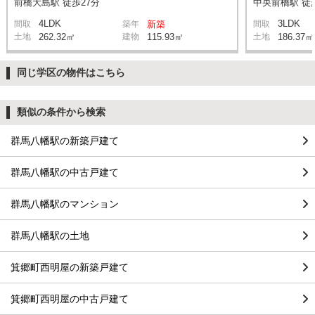
前橋大島駅 徒歩27分
中央前橋駅 徒
4LDK
3LDK
間取
築年
新築
間取
土地
262.32㎡
建物
115.93㎡
土地
186.37㎡
同じ学区の物件はこちら
類似の条件から検索
群馬八幡駅の新築戸建て
群馬八幡駅の中古戸建て
群馬八幡駅のマンション
群馬八幡駅の土地
箕郷町西明屋の新築戸建て
箕郷町西明屋の中古戸建て