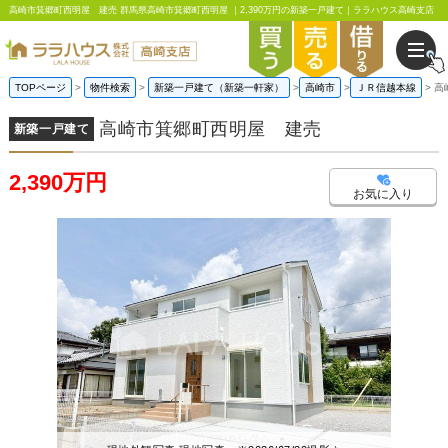
高崎市箕郷町西明屋 建売 群馬県高崎市箕郷町西明屋 ｜2,390万円の新築一戸建て｜ララハウス高崎支店
TOPページ
物件検索
新築一戸建て（新築一軒家）
高崎市
ＪＲ信越本線
高
高崎市箕郷町西明屋 建売
新築一戸建て
2,390万円
お気に入り