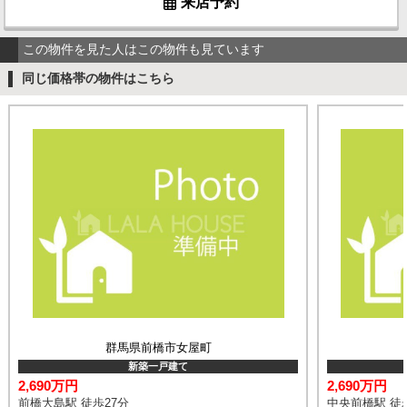
来店予約
この物件を見た人はこの物件も見ています
同じ価格帯の物件はこちら
群馬県前橋市女屋町
新築一戸建て
2,690万円
2,690万円
前橋大島駅 徒歩27分
中央前橋駅 徒