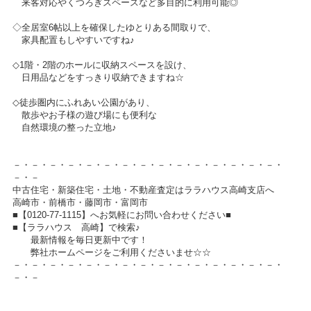
来客対応やくつろぎスペースなど多目的に利用可能◎
◇全居室6帖以上を確保したゆとりある間取りで、
家具配置もしやすいですね♪
◇1階・2階のホールに収納スペースを設け、
日用品などをすっきり収納できますね☆
◇徒歩圏内にふれあい公園があり、
散歩やお子様の遊び場にも便利な
自然環境の整った立地♪
－・－・－・－・－・－・－・－・－・－・－・－・－・－・－・
－・－
中古住宅・新築住宅・土地・不動産査定はララハウス高崎支店へ
高崎市・前橋市・藤岡市・富岡市
■【0120-77-1115】へお気軽にお問い合わせください■
■【ララハウス 高崎】で検索♪
最新情報を毎日更新中です！
弊社ホームページをご利用くださいませ☆☆
－・－・－・－・－・－・－・－・－・－・－・－・－・－・－・
－・－