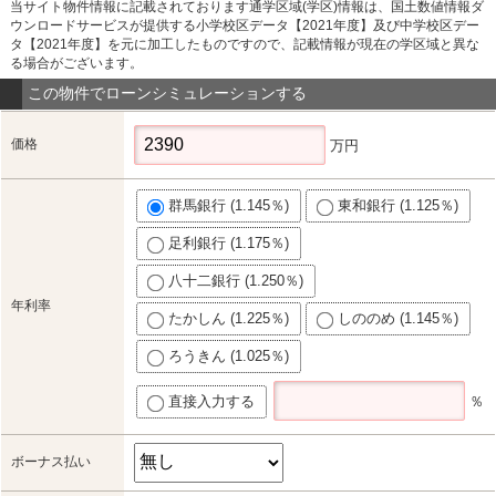
当サイト物件情報に記載されております通学区域(学区)情報は、国土数値情報ダ
ウンロードサービスが提供する小学校区データ【2021年度】及び中学校区デー
タ【2021年度】を元に加工したものですので、記載情報が現在の学区域と異な
る場合がございます。
この物件でローンシミュレーションする
価格
万円
群馬銀行 (1.145％)
東和銀行 (1.125％)
足利銀行 (1.175％)
八十二銀行 (1.250％)
年利率
たかしん (1.225％)
しののめ (1.145％)
ろうきん (1.025％)
直接入力する
％
ボーナス払い