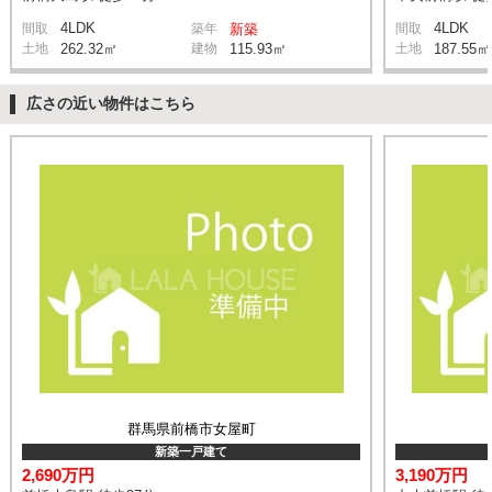
4LDK
4LDK
間取
築年
新築
間取
土地
262.32㎡
建物
115.93㎡
土地
187.55㎡
広さの近い物件はこちら
群馬県前橋市女屋町
新築一戸建て
2,690万円
3,190万円