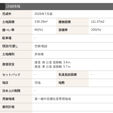
詳細情報
完成年
2026年7月築
238.29m²
111.37m
2
土地面積
建物面積
60(%)
200(%)
建ぺい率
容積率
-
駐車場
現況/引渡し
空家/相談
土地権利
所有権
接道: 南 公道 道路幅: 3.8ｍ
接道状況
接道: 東 公道 道路幅: 5.7ｍ
-
-
セットバック
私道負担面積
地目
宅地
地勢
-
法令上の制限
用途地域
第一種中高層住居専用地域
都市計画