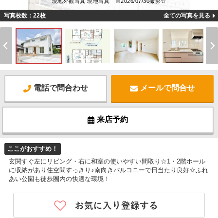
現地外観写真 現地写真 ※2026/07/30撮影☆
写真枚数：22枚
全ての写真を見る
電話で問合わせ
メールで問合せ
来店予約
ここがおすすめ！
玄関すぐ左にリビング・右に和室の使いやすい間取り☆1・2階ホール
に収納があり住空間すっきり♪南向きバルコニーで日当たり良好☆ふれ
あい公園も徒歩圏内の快適な環境！