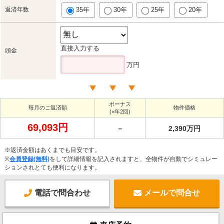
返済年数
35年
30年
25年
20年
直接入力する
頭金
万円
ボーナス
毎月のご返済額
物件価格
(×年2回)
69,093円
－
2,390万円
※返済金額はあくまでも目安です。
※
会員登録(無料)
をして詳細情報を記入されますと、全物件が自動でシミュレー
ションされとても便利になります。
電話で問合わせ
メールで問合せ