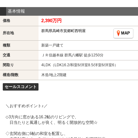
基本情報
2,390万円
価格
群馬県高崎市箕郷町西明屋
所在地
MAP
種類
新築一戸建て
交通
ＪＲ信越本線 群馬八幡駅 徒歩1250分
間取り
4LDK（LDK16.2/和室6/洋室8.5/洋室6/洋室6）
構造/階数
木造/地上2階建
セールスコメント
＼おすすめポイント♪／
◇3方向に窓がある16.2帖のリビングで、
日当たりと風通しが良く、明るく開放的な空間☆
◇玄関右側に6帖の和室を配置し、