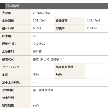
詳細情報
完成年
2026年7月築
204.46m²
108.47m
2
土地面積
建物面積
60(%)
200(%)
建ぺい率
容積率
駐車場
有
現況/引渡し
空家/相談
土地権利
所有権
接道状況
接道: 東 公道 道路幅: 2.3ｍ
-
-
セットバック
私道負担面積
地目
宅地
地勢
-
法令上の制限
用途地域
第一種住居地域
都市計画
取引態様
仲介