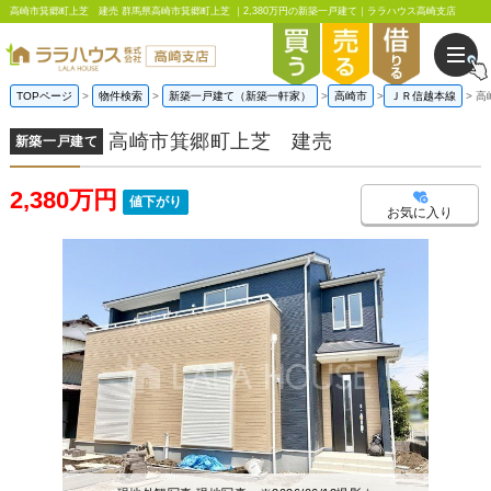
高崎市箕郷町上芝 建売 群馬県高崎市箕郷町上芝 ｜2,380万円の新築一戸建て｜ララハウス高崎支店
TOPページ
物件検索
新築一戸建て（新築一軒家）
高崎市
ＪＲ信越本線
高
高崎市箕郷町上芝 建売
新築一戸建て
2,380万円
値下がり
お気に入り