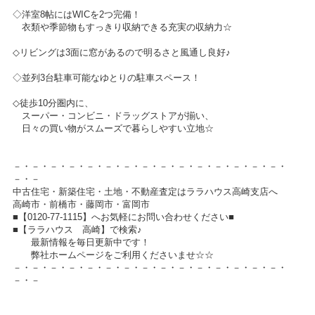
◇洋室8帖にはWICを2つ完備！
衣類や季節物もすっきり収納できる充実の収納力☆
◇リビングは3面に窓があるので明るさと風通し良好♪
◇並列3台駐車可能なゆとりの駐車スペース！
◇徒歩10分圏内に、
スーパー・コンビニ・ドラッグストアが揃い、
日々の買い物がスムーズで暮らしやすい立地☆
－・－・－・－・－・－・－・－・－・－・－・－・－・－・－・
－・－
中古住宅・新築住宅・土地・不動産査定はララハウス高崎支店へ
高崎市・前橋市・藤岡市・富岡市
■【0120-77-1115】へお気軽にお問い合わせください■
■【ララハウス 高崎】で検索♪
最新情報を毎日更新中です！
弊社ホームページをご利用くださいませ☆☆
－・－・－・－・－・－・－・－・－・－・－・－・－・－・－・
－・－