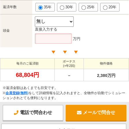
返済年数
35年
30年
25年
20年
直接入力する
頭金
万円
ボーナス
毎月のご返済額
物件価格
(×年2回)
68,804円
－
2,380万円
※返済金額はあくまでも目安です。
※
会員登録(無料)
をして詳細情報を記入されますと、全物件が自動でシミュレー
ションされとても便利になります。
電話で問合わせ
メールで問合せ