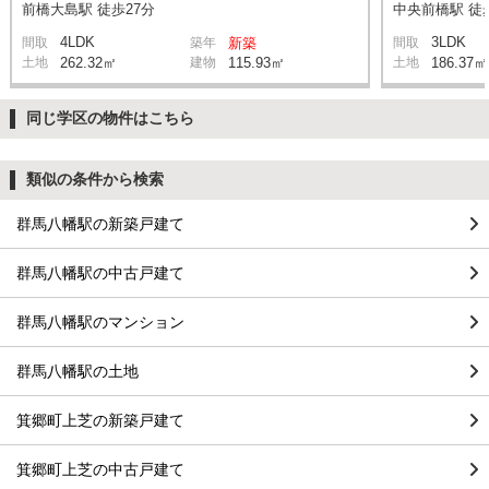
前橋大島駅 徒歩27分
中央前橋駅 徒
4LDK
3LDK
間取
築年
新築
間取
土地
262.32㎡
建物
115.93㎡
土地
186.37㎡
同じ学区の物件はこちら
類似の条件から検索
群馬八幡駅の新築戸建て
群馬八幡駅の中古戸建て
群馬八幡駅のマンション
群馬八幡駅の土地
箕郷町上芝の新築戸建て
箕郷町上芝の中古戸建て