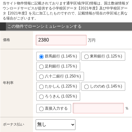
当サイト物件情報に記載されております通学区域(学区)情報は、国土数値情報ダ
ウンロードサービスが提供する小学校区データ【2021年度】及び中学校区デー
タ【2021年度】を元に加工したものですので、記載情報が現在の学区域と異な
る場合がございます。
この物件でローンシミュレーションする
価格
万円
群馬銀行 (1.145％)
東和銀行 (1.125％)
足利銀行 (1.175％)
八十二銀行 (1.250％)
年利率
たかしん (1.225％)
しののめ (1.145％)
ろうきん (1.025％)
直接入力する
％
ボーナス払い