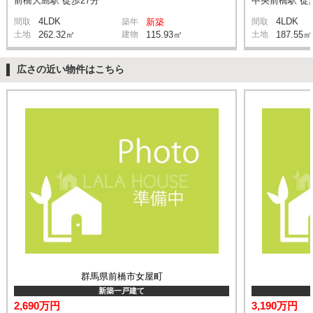
前橋大島駅 徒歩27分
中央前橋駅 徒
4LDK
4LDK
間取
築年
新築
間取
土地
262.32㎡
建物
115.93㎡
土地
187.55㎡
広さの近い物件はこちら
群馬県前橋市女屋町
新築一戸建て
2,690万円
3,190万円