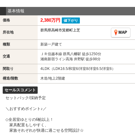
基本情報
2,380万円
価格
値下がり
群馬県高崎市箕郷町上芝
所在地
MAP
種類
新築一戸建て
ＪＲ信越本線 群馬八幡駅 徒歩1250分
交通
湘南新宿ライン高海 井野駅 徒歩98分
間取り
4LDK（LDK16.5/和室6/洋室8/洋室6.5/洋室6）
構造/階数
木造/地上2階建
セールスコメント
セットバック/採納予定
＼おすすめポイント♪／
◇全居室ゆとりの6帖以上！
家具配置もしやすく、
家族それぞれが快適に過ごせる空間設計☆