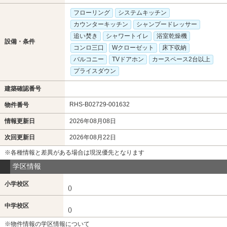
フローリング
システムキッチン
カウンターキッチン
シャンプードレッサー
追い焚き
シャワートイレ
浴室乾燥機
設備・条件
コンロ三口
Wクローゼット
床下収納
バルコニー
TVドアホン
カースペース2台以上
プライスダウン
建築確認番号
RHS-B02729-001632
物件番号
情報更新日
2026年08月08日
次回更新日
2026年08月22日
※各種情報と差異がある場合は現況優先となります
学区情報
小学校区
()
中学校区
()
※物件情報の学区情報について