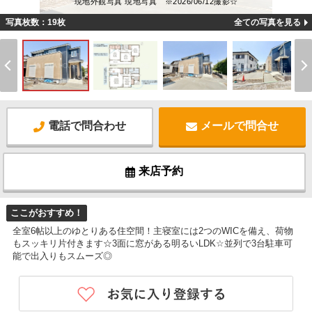
現地外観写真 現地写真 ※2026/06/12撮影☆
写真枚数：19枚
全ての写真を見る
電話で問合わせ
メールで問合せ
来店予約
ここがおすすめ！
全室6帖以上のゆとりある住空間！主寝室には2つのWICを備え、荷物
もスッキリ片付きます☆3面に窓がある明るいLDK☆並列で3台駐車可
能で出入りもスムーズ◎