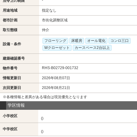
-
法令上の制限
用途地域
指定なし
都市計画
市街化調整区域
取引態様
仲介
フローリング
床暖房
オール電化
コンロ三口
設備・条件
Wクローゼット
カースペース2台以上
建築確認番号
RHS-B02729-001732
物件番号
情報更新日
2026年08月07日
次回更新日
2026年08月21日
※各種情報と差異がある場合は現況優先となります
学区情報
小学校区
()
中学校区
()