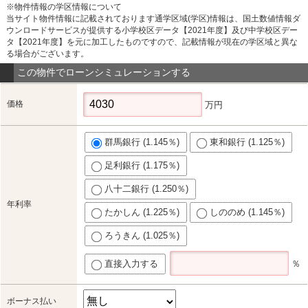
※物件情報の学区情報について
当サイト物件情報に記載されております通学区域(学区)情報は、国土数値情報ダ
ウンロードサービスが提供する小学校区データ【2021年度】及び中学校区デー
タ【2021年度】を元に加工したものですので、記載情報が現在の学区域と異な
る場合がございます。
この物件でローンシミュレーションする
価格
万円
群馬銀行 (1.145％)
東和銀行 (1.125％)
足利銀行 (1.175％)
八十二銀行 (1.250％)
年利率
たかしん (1.225％)
しののめ (1.145％)
ろうきん (1.025％)
直接入力する
％
ボーナス払い