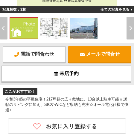
現地外観写真 外観写真準備中☆
写真枚数：3枚
全ての写真を見る
電話で問合わせ
メールで問合せ
来店予約
ここがおすすめ！
令和3年築の平屋住宅！217坪超の広々敷地に、10台以上駐車可能☆18
帖のリビングに加え、SICやWICなど収納も充実☆オール電化仕様で快
適♪