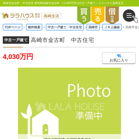
高崎市金古町 中古住宅 群馬県高崎市金古町 ｜4,030万円の中古一戸建て｜ララハウス高崎支店
TOPページ
物件検索
中古一戸建て・中古住宅
高崎市
ＪＲ上越線
高崎市金
高崎市金古町 中古住宅
中古一戸建て
4,030万円
お気に入り