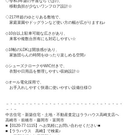
◇令和3年築の平屋ならではの、
移動負担が少ないワンフロア設計☆
◇217坪超のゆとりある敷地で、
家庭菜園やドッグランなど使い方の幅が広がりますね♪
◇10台以上駐車可能な広さがあり、
来客や複数台所有にも対応しやすい☆
◇18帖のLDKは開放感があり、
家族団らんの時間をゆったり楽しめる空間♪
◇シューズクロークやWIC付きで、
衣類や日用品を整理しやすい収納設計☆
◇オール電化採用で、
お手入れしやすく快適に使いやすい設備仕様◎
－・－・－・－・－・－・－・－・－・－・－・－・－・－・－・
－・－
中古住宅・新築住宅・土地・不動産査定はララハウス高崎支店へ
高崎市・前橋市・藤岡市・富岡市
■【0120-77-1115】へお気軽にお問い合わせください■
■【ララハウス 高崎】で検索♪