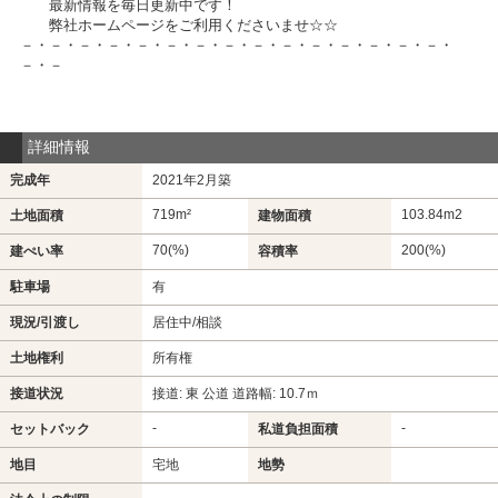
最新情報を毎日更新中です！
弊社ホームページをご利用くださいませ☆☆
－・－・－・－・－・－・－・－・－・－・－・－・－・－・－・
－・－
詳細情報
完成年
2021年2月築
719m²
103.84m
2
土地面積
建物面積
70(%)
200(%)
建ぺい率
容積率
駐車場
有
現況/引渡し
居住中/相談
土地権利
所有権
接道状況
接道: 東 公道 道路幅: 10.7ｍ
-
-
セットバック
私道負担面積
地目
宅地
地勢