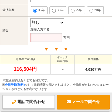
返済年数
35年
30年
25年
20年
直接入力する
頭金
万円
ボーナス
毎月のご返済額
物件価格
(×年2回)
116,504円
－
4,030万円
※返済金額はあくまでも目安です。
※
会員登録(無料)
をして詳細情報を記入されますと、全物件が自動でシミュレー
ションされとても便利になります。
電話で問合わせ
メールで問合せ