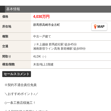
基本情報
4,030万円
価格
群馬県高崎市金古町
所在地
MAP
種類
中古一戸建て
ＪＲ上越線 群馬総社駅 徒歩45分
交通
湘南新宿ライン高海 新前橋駅 徒歩69分
間取り
4LDK（-）
構造/階数
木造/地上1階建
セールスコメント
※契約不適合責任免責
＼おすすめポイント♪／
◇一条工務店様施工！