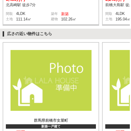
北高崎駅 徒歩7分
前橋大島駅 徒
4LDK
4LDK
間取
築年
新築
間取
土地
111.14㎡
建物
102.26㎡
土地
195.04㎡
広さの近い物件はこちら
群馬県前橋市女屋町
新築一戸建て