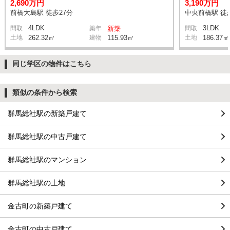
2,690万円
3,190万円
前橋大島駅 徒歩27分
中央前橋駅 徒
4LDK
3LDK
間取
築年
新築
間取
土地
262.32㎡
建物
115.93㎡
土地
186.37㎡
同じ学区の物件はこちら
類似の条件から検索
群馬総社駅の新築戸建て
群馬総社駅の中古戸建て
群馬総社駅のマンション
群馬総社駅の土地
金古町の新築戸建て
金古町の中古戸建て