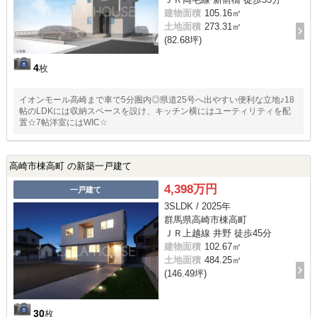
建物面積
105.16㎡
土地面積
273.31㎡
(82.68坪)
4
枚
イオンモール高崎まで車で5分圏内◎県道25号へ出やすい便利な立地♪18
帖のLDKには収納スペースを設け、キッチン横にはユーティリティを配
置☆7帖洋室にはWIC☆
高崎市棟高町 の新築一戸建て
4,398万円
一戸建て
3SLDK / 2025年
群馬県高崎市棟高町
ＪＲ上越線 井野 徒歩45分
建物面積
102.67㎡
土地面積
484.25㎡
(146.49坪)
30
枚