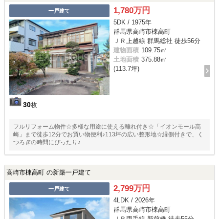
1,780万円
一戸建て
5DK / 1975年
群馬県高崎市棟高町
ＪＲ上越線 群馬総社 徒歩56分
建物面積
109.75㎡
土地面積
375.88㎡
(113.7坪)
30
枚
フルリフォーム物件☆多様な用途に使える離れ付き☆「イオンモール高
崎」まで徒歩12分でお買い物便利♪113坪の広い整形地☆縁側付きで、く
つろぎの時間にぴったり♪
高崎市棟高町 の新築一戸建て
2,799万円
一戸建て
4LDK / 2026年
群馬県高崎市棟高町
ＪＲ両毛線 新前橋 徒歩55分