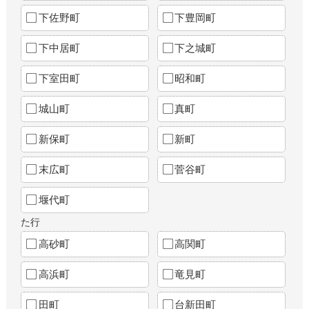
下佐野町
下豊岡町
下中居町
下之城町
下室田町
昭和町
城山町
真町
新保町
新町
末広町
菅谷町
堰代町
た行
高砂町
高関町
高浜町
竜見町
田町
台新田町