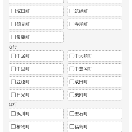
塚田町
筑縄町
鶴見町
寺尾町
常盤町
な行
中居町
中大類町
中里町
中豊岡町
並榎町
成田町
日光町
乗附町
は行
浜川町
聖石町
檜物町
福島町