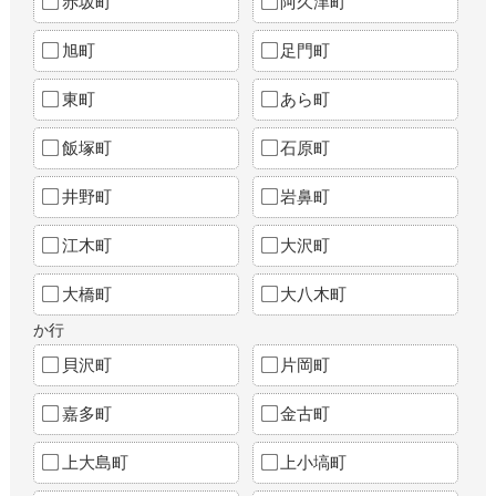
赤坂町
阿久津町
旭町
足門町
東町
あら町
飯塚町
石原町
井野町
岩鼻町
江木町
大沢町
大橋町
大八木町
か行
貝沢町
片岡町
嘉多町
金古町
上大島町
上小塙町