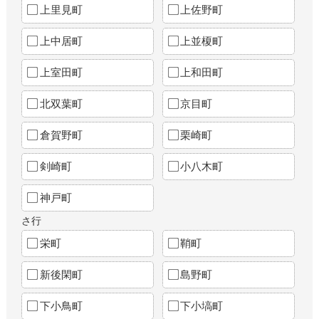
上里見町
上佐野町
上中居町
上並榎町
上室田町
上和田町
北双葉町
京目町
倉賀野町
栗崎町
剣崎町
小八木町
神戸町
さ行
栄町
鞘町
新後閑町
島野町
下小鳥町
下小塙町