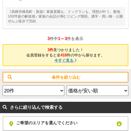
《高崎市棟高町・新築》家庭菜園も、ドッグランも、理想が叶う。敷地
100坪超の解放感／家族の会話が弾むリビング階段。通学・買い物・公園
ぜんぶ徒歩で完結
3
1～3
件中
件を表示
3件
見つかりました！
会員登録をすると全
418
件の中から探せます。
今すぐ見る
条件を絞り込む
さらに絞り込んで検索する
ご希望のエリアを選んでください