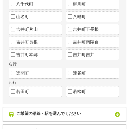
八千代町
柳川町
山名町
八幡町
吉井町片山
吉井町下長根
吉井町長根
吉井町南陽台
吉井町本郷
吉井町吉井
ら行
楽間町
連雀町
わ行
若田町
若松町
ご希望の沿線・駅を選んでください