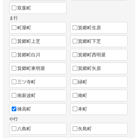
双葉町
ま行
町屋町
箕郷町生原
箕郷町上芝
箕郷町下芝
箕郷町白川
箕郷町西明屋
箕郷町東明屋
箕郷町矢原
三ツ寺町
緑町
南新波町
南町
棟高町
本町
や行
八島町
矢島町