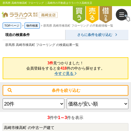
群馬県 高崎市棟高町 フローリング ｜高崎市の不動産はララハウス高崎支店
TOPページ
物件検索
群馬県 高崎市棟高町 フローリング の不動産情報一覧
現在の検索条件
さらに条件を絞り込む
群馬県 高崎市棟高町 フローリング の検索結果一覧
3件
見つかりました！
会員登録をすると全
418
件の中から探せます。
今すぐ見る
条件を絞り込む
3
1～3
件中
件を表示
高崎市棟高町 の中古一戸建て