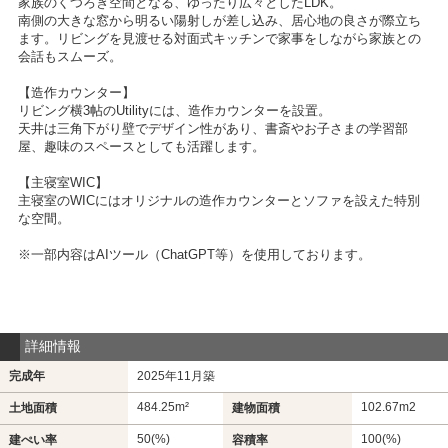
家族のくつろぎ空間となる、ゆったり広々としたLDK。
南側の大きな窓から明るい陽射しが差し込み、居心地の良さが際立ち
ます。リビングを見渡せる対面式キッチンで家事をしながら家族との
会話もスムーズ。
【造作カウンター】
リビング横3帖のUtilityには、造作カウンターを設置。
天井は三角下がり壁でデザイン性があり、書斎やお子さまの学習部
屋、趣味のスペースとしても活躍します。
【主寝室WIC】
主寝室のWICにはオリジナルの造作カウンターとソファを設えた特別
な空間。
※一部内容はAIツール（ChatGPT等）を使用しております。
詳細情報
完成年
2025年11月築
484.25m²
102.67m
2
土地面積
建物面積
50(%)
100(%)
建ぺい率
容積率