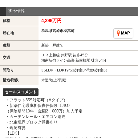
基本情報
4,398万円
価格
群馬県高崎市棟高町
所在地
MAP
種類
新築一戸建て
ＪＲ上越線 井野駅 徒歩45分
交通
湘南新宿ライン高海 新前橋駅 徒歩54分
間取り
3SLDK（LDK19/S3/洋室8/洋室6/洋室6）
構造/階数
木造/地上2階建
セールスコメント
・フラット35S対応可（Aタイプ）
・新築住宅瑕疵担保責任保険《JIO》
（保険期間10年・金額2，000万）加入予定
・カーテンレール・エアコン別途
・北東境界ブロック覚書あり
・現況有姿
【LDK】