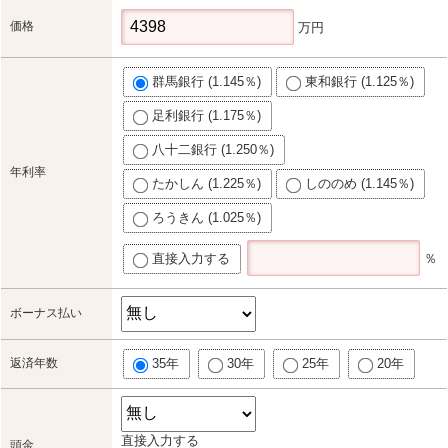
価格
万円
群馬銀行 (1.145％)
東和銀行 (1.125％)
足利銀行 (1.175％)
八十二銀行 (1.250％)
年利率
たかしん (1.225％)
しののめ (1.145％)
ろうきん (1.025％)
直接入力する
％
ボーナス払い
返済年数
35年
30年
25年
20年
直接入力する
頭金