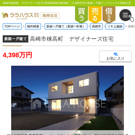
高崎市棟高町 デザイナーズ住宅 群馬県高崎市棟高町 ｜4,398万円の新築一戸建て｜ララハウス高崎支店
TOPページ
物件検索
新築一戸建て（新築一軒家）
高崎市
ＪＲ上越線
高崎
高崎市棟高町 デザイナーズ住宅
新築一戸建て
4,398万円
お気に入り