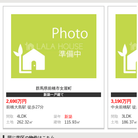
群馬県前橋市女屋町
新築一戸建て
2,690万円
3,190万円
前橋大島駅 徒歩27分
中央前橋駅 徒
4LDK
3LDK
間取
築年
新築
間取
土地
262.32㎡
建物
115.93㎡
土地
186.37㎡
同じ学区の物件はこちら