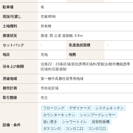
駐車場
有
現況/引渡し
空家/即時
土地権利
所有権
接道状況
接道: 西 公道 道路幅: 4.9ｍ
-
-
セットバック
私道負担面積
地目
宅地
地勢
法第22・23条区域/居住誘導区域外/景観法/都市機能誘導
法令上の制限
区域外/日影規制
用途地域
第一種中高層住居専用地域
都市計画
市街化区域
取引態様
売主
フローリング
デザイナーズ
システムキッチン
カウンターキッチン
シャンプードレッサー
追い焚き
シャワートイレ
浴室乾燥機
設備・条件
ガスコンロ
コンロ二口
コンロ三口