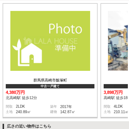
群馬県高崎市飯塚町
中古一戸建て
4,380万円
3,898万円
北高崎駅 徒歩12分
高崎駅 徒歩18
2LDK
4LDK
間取
築年
2017年
間取
土地
240.89㎡
建物
142.87㎡
土地
210.11㎡
広さの近い物件はこちら