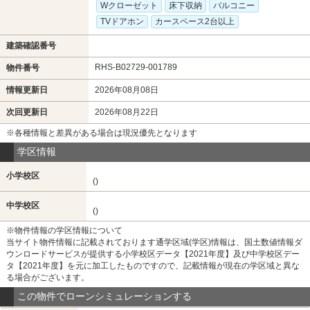
Wクローゼット
床下収納
バルコニー
TVドアホン
カースペース2台以上
建築確認番号
RHS-B02729-001789
物件番号
情報更新日
2026年08月08日
次回更新日
2026年08月22日
※各種情報と差異がある場合は現況優先となります
学区情報
小学校区
()
中学校区
()
※物件情報の学区情報について
当サイト物件情報に記載されております通学区域(学区)情報は、国土数値情報ダ
ウンロードサービスが提供する小学校区データ【2021年度】及び中学校区デー
タ【2021年度】を元に加工したものですので、記載情報が現在の学区域と異な
る場合がございます。
この物件でローンシミュレーションする