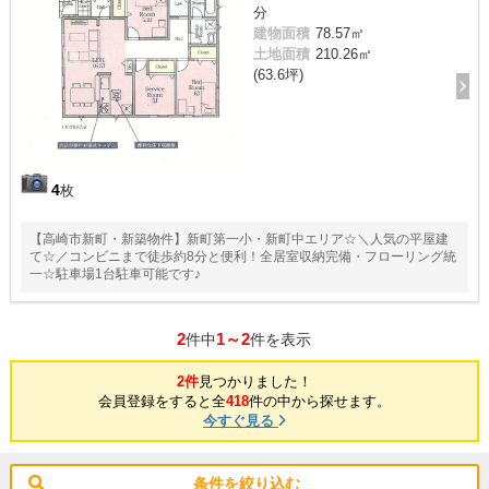
分
建物面積
78.57㎡
土地面積
210.26㎡
(63.6坪)
4
枚
【高崎市新町・新築物件】新町第一小・新町中エリア☆＼人気の平屋建
て☆／コンビニまで徒歩約8分と便利！全居室収納完備・フローリング統
一☆駐車場1台駐車可能です♪
2
1～2
件中
件を表示
2件
見つかりました！
会員登録をすると全
418
件の中から探せます。
今すぐ見る
条件を絞り込む