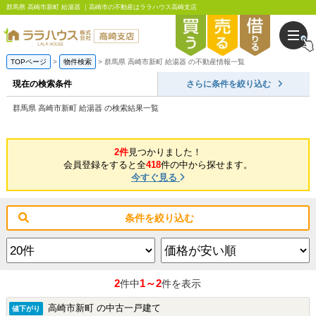
群馬県 高崎市新町 給湯器 ｜高崎市の不動産はララハウス高崎支店
TOPページ
物件検索
群馬県 高崎市新町 給湯器 の不動産情報一覧
現在の検索条件
さらに条件を絞り込む
群馬県 高崎市新町 給湯器 の検索結果一覧
2件
見つかりました！
会員登録をすると全
418
件の中から探せます。
今すぐ見る
条件を絞り込む
2
1～2
件中
件を表示
高崎市新町 の中古一戸建て
値下がり