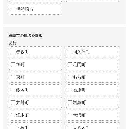
伊勢崎市
高崎市の町名を選択
あ行
赤坂町
阿久津町
旭町
足門町
東町
あら町
飯塚町
石原町
井野町
岩鼻町
江木町
大沢町
大橋町
大八木町