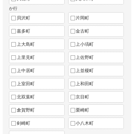
か行
貝沢町
片岡町
嘉多町
金古町
上大島町
上小塙町
上里見町
上佐野町
上中居町
上並榎町
上室田町
上和田町
北双葉町
京目町
倉賀野町
栗崎町
剣崎町
小八木町