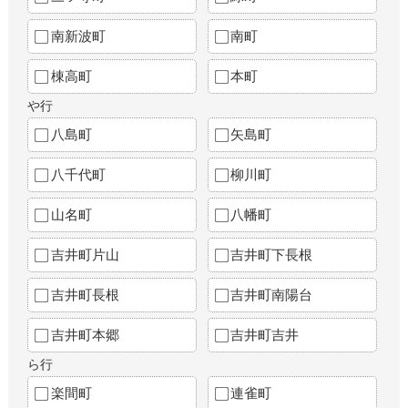
南新波町
南町
棟高町
本町
や行
八島町
矢島町
八千代町
柳川町
山名町
八幡町
吉井町片山
吉井町下長根
吉井町長根
吉井町南陽台
吉井町本郷
吉井町吉井
ら行
楽間町
連雀町