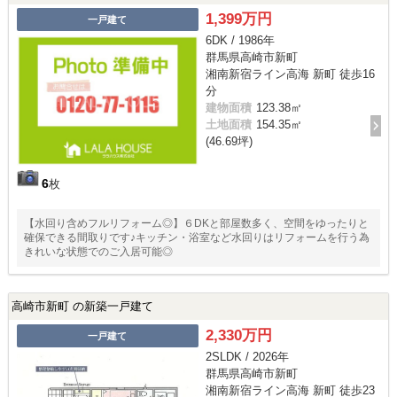
1,399万円
一戸建て
6DK / 1986年
群馬県高崎市新町
湘南新宿ライン高海 新町 徒歩16
分
建物面積
123.38㎡
土地面積
154.35㎡
(46.69坪)
6
枚
【水回り含めフルリフォーム◎】６DKと部屋数多く、空間をゆったりと
確保できる間取りです♪キッチン・浴室など水回りはリフォームを行う為
きれいな状態でのご入居可能◎
高崎市新町 の新築一戸建て
2,330万円
一戸建て
2SLDK / 2026年
群馬県高崎市新町
湘南新宿ライン高海 新町 徒歩23