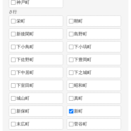
神戸町
さ行
栄町
鞘町
新後閑町
島野町
下小鳥町
下小塙町
下佐野町
下豊岡町
下中居町
下之城町
下室田町
昭和町
城山町
真町
新保町
新町
末広町
菅谷町