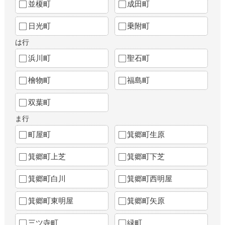
並榎町
成田町
日光町
乗附町
は行
浜川町
聖石町
檜物町
福島町
双葉町
ま行
町屋町
箕郷町生原
箕郷町上芝
箕郷町下芝
箕郷町白川
箕郷町西明屋
箕郷町東明屋
箕郷町矢原
三ツ寺町
緑町