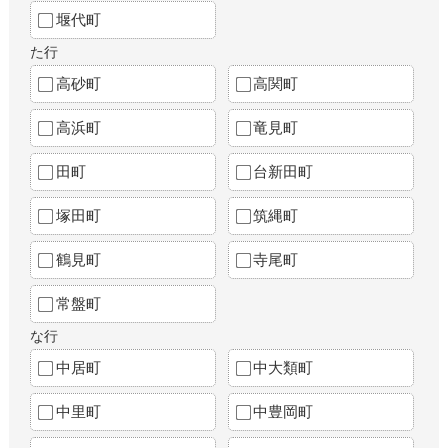
堰代町
た行
高砂町
高関町
高浜町
竜見町
田町
台新田町
塚田町
筑縄町
鶴見町
寺尾町
常盤町
な行
中居町
中大類町
中里町
中豊岡町