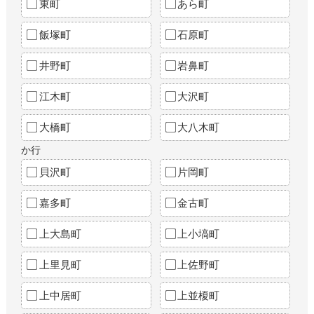
東町
あら町
飯塚町
石原町
井野町
岩鼻町
江木町
大沢町
大橋町
大八木町
か行
貝沢町
片岡町
嘉多町
金古町
上大島町
上小塙町
上里見町
上佐野町
上中居町
上並榎町