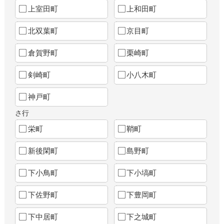
上室田町
上和田町
北双葉町
京目町
倉賀野町
栗崎町
剣崎町
小八木町
神戸町
さ行
栄町
鞘町
新後閑町
島野町
下小鳥町
下小塙町
下佐野町
下豊岡町
下中居町
下之城町