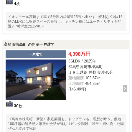
4
枚
イオンモール高崎まで車で5分圏内◎県道25号へ出やすい便利な立地♪18
帖のLDKには収納スペースを設け、キッチン横にはユーティリティを配
置☆7帖洋室にはWIC☆
高崎市棟高町 の新築一戸建て
4,398万円
一戸建て
3SLDK / 2025年
群馬県高崎市棟高町
ＪＲ上越線 井野 徒歩45分
建物面積
102.67㎡
土地面積
484.25㎡
(146.49坪)
30
枚
《高崎市棟高町・新築》家庭菜園も、ドッグランも、理想が叶う。敷地
100坪超の解放感／家族の会話が弾むリビング階段。通学・買い物・公園
ぜんぶ徒歩で完結