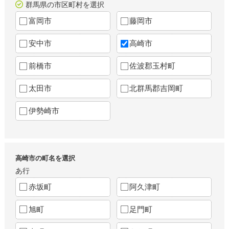
群馬県の市区町村を選択
富岡市
藤岡市
安中市
高崎市
前橋市
佐波郡玉村町
太田市
北群馬郡吉岡町
伊勢崎市
高崎市の町名を選択
あ行
赤坂町
阿久津町
旭町
足門町