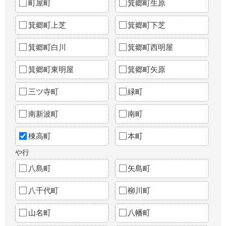
町屋町
箕郷町生原
箕郷町上芝
箕郷町下芝
箕郷町白川
箕郷町西明屋
箕郷町東明屋
箕郷町矢原
三ツ寺町
緑町
南新波町
南町
棟高町
本町
や行
八島町
矢島町
八千代町
柳川町
山名町
八幡町