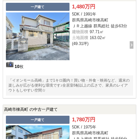
1,480万円
一戸建て
5DK / 1991年
群馬県高崎市棟高町
ＪＲ上越線 群馬総社 徒歩63分
建物面積
97.71㎡
土地面積
163.02㎡
(49.31坪)
10
枚
「イオンモール高崎」まで1キロ圏内！買い物・外食・映画など、週末の
楽しみが広がる便利な環境です♪全居室6帖以上の広さで、家具のレイア
ウトもしやすい空間☆
高崎市棟高町 の中古一戸建て
1,780万円
一戸建て
5DK / 1975年
群馬県高崎市棟高町
ＪＲ上越線 群馬総社 徒歩56分