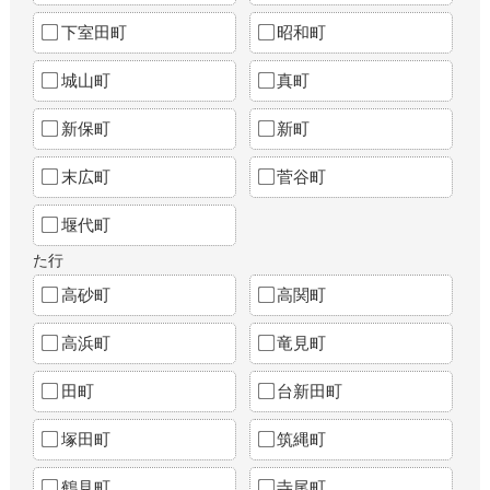
下室田町
昭和町
城山町
真町
新保町
新町
末広町
菅谷町
堰代町
た行
高砂町
高関町
高浜町
竜見町
田町
台新田町
塚田町
筑縄町
鶴見町
寺尾町