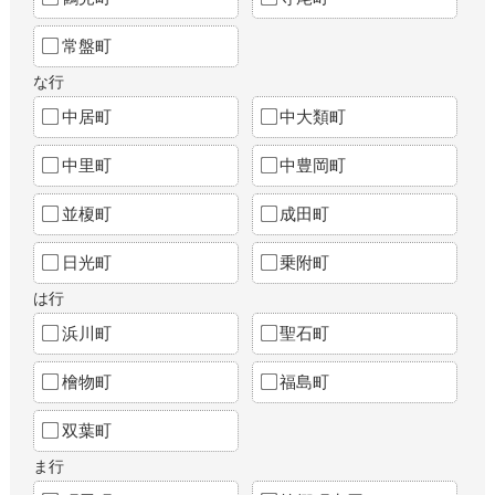
常盤町
な行
中居町
中大類町
中里町
中豊岡町
並榎町
成田町
日光町
乗附町
は行
浜川町
聖石町
檜物町
福島町
双葉町
ま行