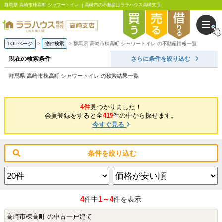
群馬県 高崎市棟高町 シャワートイレ ｜高崎市の不動産はララハウス高崎支店
TOPページ
物件検索
群馬県 高崎市棟高町 シャワートイレ の不動産情報一覧
現在の検索条件
さらに条件を絞り込む
群馬県 高崎市棟高町 シャワートイレ の検索結果一覧
4件
見つかりました！
会員登録をすると全
419
件の中から探せます。
今すぐ見る
条件を絞り込む
4
1～4
件中
件を表示
高崎市棟高町 の中古一戸建て