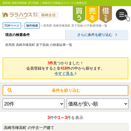
群馬県 高崎市棟高町 床下収納 ｜高崎市の不動産はララハウス高崎支店
TOPページ
物件検索
群馬県 高崎市棟高町 床下収納 の不動産情報一覧
現在の検索条件
さらに条件を絞り込む
群馬県 高崎市棟高町 床下収納 の検索結果一覧
3件
見つかりました！
会員登録をすると全
418
件の中から探せます。
今すぐ見る
条件を絞り込む
3
1～3
件中
件を表示
高崎市棟高町 の中古一戸建て