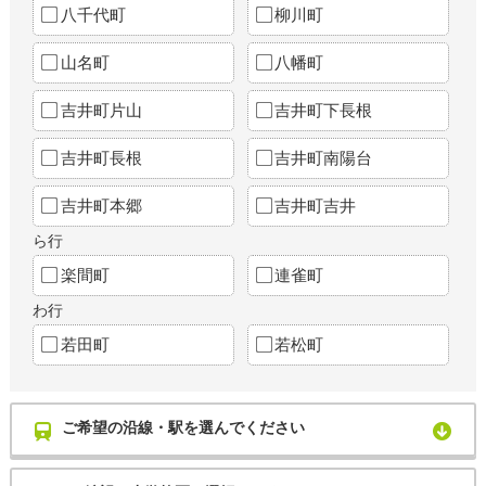
八千代町
柳川町
山名町
八幡町
吉井町片山
吉井町下長根
吉井町長根
吉井町南陽台
吉井町本郷
吉井町吉井
ら行
楽間町
連雀町
わ行
若田町
若松町
ご希望の沿線・駅を選んでください