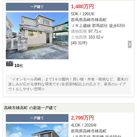
1,480万円
一戸建て
5DK / 1991年
群馬県高崎市棟高町
ＪＲ上越線 群馬総社 徒歩63分
建物面積
97.71㎡
土地面積
163.02㎡
(49.31坪)
10
枚
「イオンモール高崎」まで1キロ圏内！買い物・外食・映画など、週末の
楽しみが広がる便利な環境です♪全居室6帖以上の広さで、家具のレイア
ウトもしやすい空間☆
高崎市棟高町 の新築一戸建て
2,799万円
一戸建て
4LDK / 2026年
群馬県高崎市棟高町
ＪＲ両毛線 新前橋 徒歩55分