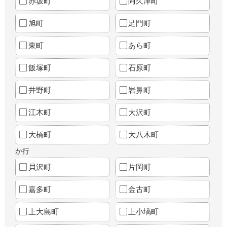
赤坂町
阿久津町
旭町
足門町
東町
あら町
飯塚町
石原町
井野町
岩鼻町
江木町
大沢町
大橋町
大八木町
か行
貝沢町
片岡町
嘉多町
金古町
上大島町
上小塙町