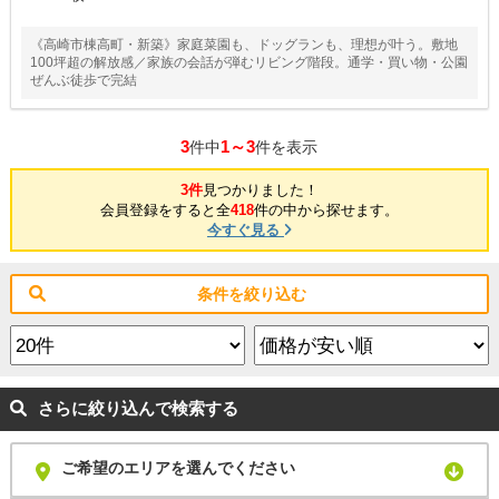
《高崎市棟高町・新築》家庭菜園も、ドッグランも、理想が叶う。敷地
100坪超の解放感／家族の会話が弾むリビング階段。通学・買い物・公園
ぜんぶ徒歩で完結
3
1～3
件中
件を表示
3件
見つかりました！
会員登録をすると全
418
件の中から探せます。
今すぐ見る
条件を絞り込む
さらに絞り込んで検索する
ご希望のエリアを選んでください