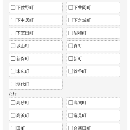
下佐野町
下豊岡町
下中居町
下之城町
下室田町
昭和町
城山町
真町
新保町
新町
末広町
菅谷町
堰代町
た行
高砂町
高関町
高浜町
竜見町
田町
台新田町