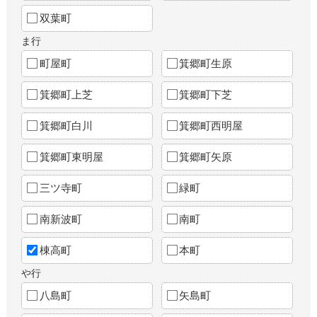
双葉町
ま行
町屋町
箕郷町生原
箕郷町上芝
箕郷町下芝
箕郷町白川
箕郷町西明屋
箕郷町東明屋
箕郷町矢原
三ツ寺町
緑町
南新波町
南町
棟高町
本町
や行
八島町
矢島町