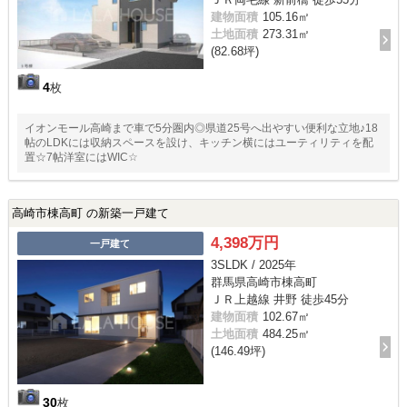
建物面積
105.16㎡
土地面積
273.31㎡
(82.68坪)
4
枚
イオンモール高崎まで車で5分圏内◎県道25号へ出やすい便利な立地♪18
帖のLDKには収納スペースを設け、キッチン横にはユーティリティを配
置☆7帖洋室にはWIC☆
高崎市棟高町 の新築一戸建て
4,398万円
一戸建て
3SLDK / 2025年
群馬県高崎市棟高町
ＪＲ上越線 井野 徒歩45分
建物面積
102.67㎡
土地面積
484.25㎡
(146.49坪)
30
枚