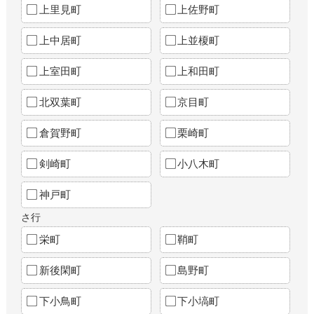
上里見町
上佐野町
上中居町
上並榎町
上室田町
上和田町
北双葉町
京目町
倉賀野町
栗崎町
剣崎町
小八木町
神戸町
さ行
栄町
鞘町
新後閑町
島野町
下小鳥町
下小塙町