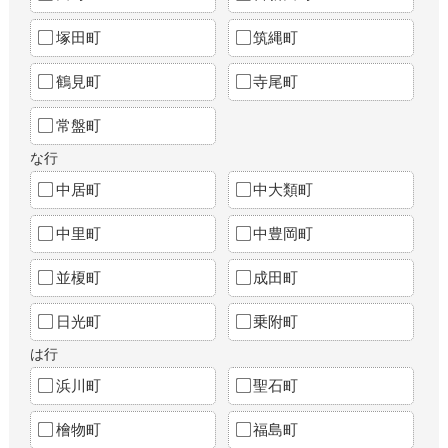
塚田町
筑縄町
鶴見町
寺尾町
常盤町
な行
中居町
中大類町
中里町
中豊岡町
並榎町
成田町
日光町
乗附町
は行
浜川町
聖石町
檜物町
福島町