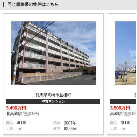
同じ価格帯の物件はこちら
群馬県高崎市並榎町
中古マンション
3,490万円
3,500万円
北高崎駅 徒歩12分
高崎駅 徒歩13
4LDK
3LDK
間取
築年
2007年
間取
土地
-㎡
建物
82.86㎡
土地
-㎡