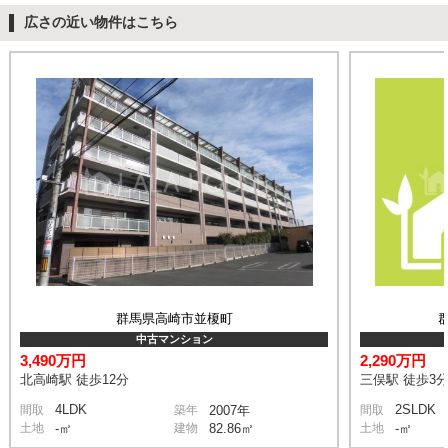
広さの近い物件はこちら
群馬県高崎市並榎町
中古マンション
3,490万円
2,290万円
北高崎駅 徒歩12分
三俣駅 徒歩3
4LDK
2SLDK
間取
築年
2007年
間取
土地
-㎡
建物
82.86㎡
土地
-㎡