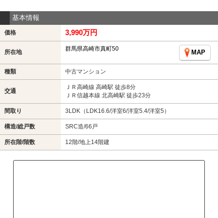
基本情報
3,990万円
価格
群馬県高崎市真町50
所在地
MAP
種類
中古マンション
ＪＲ高崎線 高崎駅 徒歩8分
交通
ＪＲ信越本線 北高崎駅 徒歩23分
間取り
3LDK（LDK16.6/洋室6/洋室5.4/洋室5）
構造/総戸数
SRC造/66戸
所在階/階数
12階/地上14階建