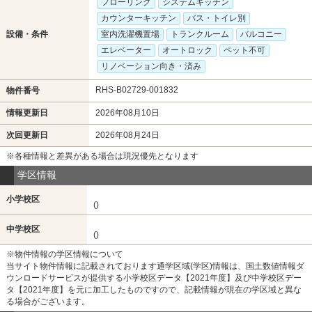
フローリング
システムキッチン
カウンターキッチン
バス・トイレ別
設備・条件
室内洗濯機置場
トランクルーム
バルコニー
エレベーター
オートロック
ペット不可
リノベーション向き・済み
RHS-B02729-001832
物件番号
情報更新日
2026年08月10日
次回更新日
2026年08月24日
※各種情報と差異がある場合は現況優先となります
学区情報
小学校区
()
中学校区
()
※物件情報の学区情報について
当サイト物件情報に記載されております通学区域(学区)情報は、国土数値情報ダ
ウンロードサービスが提供する小学校区データ【2021年度】及び中学校区デー
タ【2021年度】を元に加工したものですので、記載情報が現在の学区域と異な
る場合がございます。