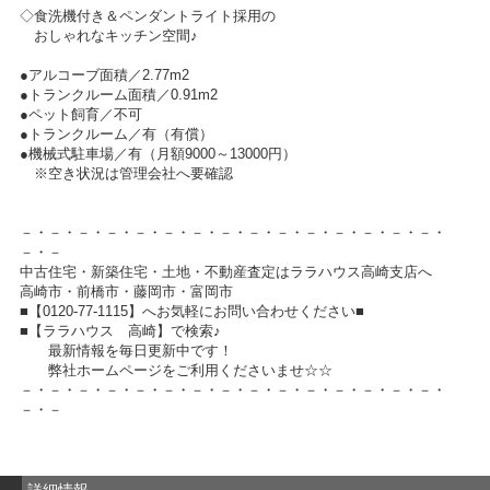
◇食洗機付き＆ペンダントライト採用の
おしゃれなキッチン空間♪
●アルコーブ面積／2.77m2
●トランクルーム面積／0.91m2
●ペット飼育／不可
●トランクルーム／有（有償）
●機械式駐車場／有（月額9000～13000円）
※空き状況は管理会社へ要確認
－・－・－・－・－・－・－・－・－・－・－・－・－・－・－・
－・－
中古住宅・新築住宅・土地・不動産査定はララハウス高崎支店へ
高崎市・前橋市・藤岡市・富岡市
■【0120-77-1115】へお気軽にお問い合わせください■
■【ララハウス 高崎】で検索♪
最新情報を毎日更新中です！
弊社ホームページをご利用くださいませ☆☆
－・－・－・－・－・－・－・－・－・－・－・－・－・－・－・
－・－
詳細情報