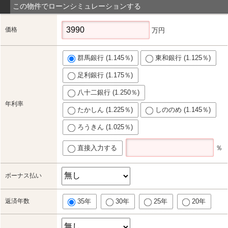
この物件でローンシミュレーションする
価格
万円
群馬銀行 (1.145％)
東和銀行 (1.125％)
足利銀行 (1.175％)
八十二銀行 (1.250％)
年利率
たかしん (1.225％)
しののめ (1.145％)
ろうきん (1.025％)
直接入力する
％
ボーナス払い
返済年数
35年
30年
25年
20年