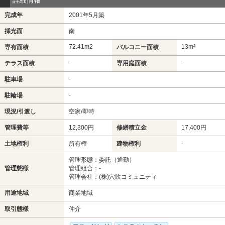
完成年
2001年5月築
採光面
南
72.41m
2
13m²
専有面積
バルコニー面積
-
-
テラス面積
専用庭面積
-
駐車場
-
駐輪場
現況/引渡し
空家/即時
管理費等
12,300円
修繕積立金
17,400円
土地権利
所有権
建物権利
-
管理形態：委託（通勤）
管理態様
管理組合：-
管理会社：(株)穴吹コミュニティ
用途地域
商業地域
取引態様
仲介