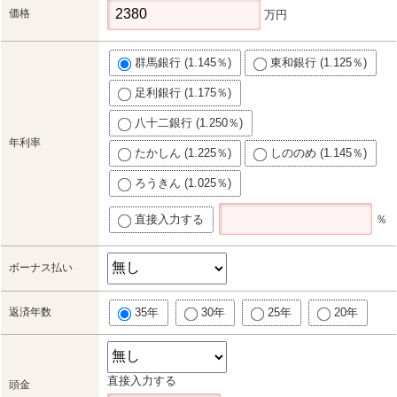
価格
万円
群馬銀行 (1.145％)
東和銀行 (1.125％)
足利銀行 (1.175％)
八十二銀行 (1.250％)
年利率
たかしん (1.225％)
しののめ (1.145％)
ろうきん (1.025％)
直接入力する
％
ボーナス払い
返済年数
35年
30年
25年
20年
直接入力する
頭金