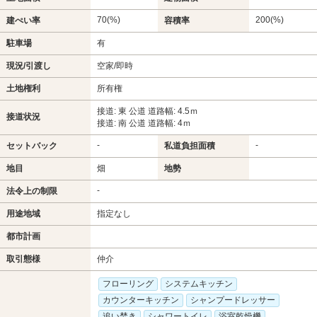
70(%)
200(%)
建ぺい率
容積率
駐車場
有
現況/引渡し
空家/即時
土地権利
所有権
接道: 東 公道 道路幅: 4.5ｍ
接道状況
接道: 南 公道 道路幅: 4ｍ
-
-
セットバック
私道負担面積
地目
畑
地勢
-
法令上の制限
用途地域
指定なし
都市計画
取引態様
仲介
フローリング
システムキッチン
カウンターキッチン
シャンプードレッサー
追い焚き
シャワートイレ
浴室乾燥機