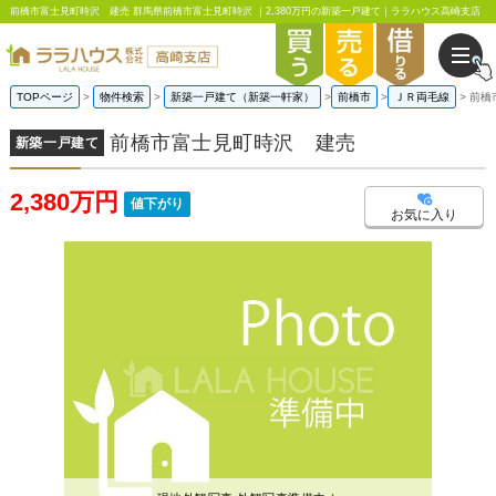
前橋市富士見町時沢 建売 群馬県前橋市富士見町時沢 ｜2,380万円の新築一戸建て｜ララハウス高崎支店
TOPページ
物件検索
新築一戸建て（新築一軒家）
前橋市
ＪＲ両毛線
前橋
前橋市富士見町時沢 建売
新築一戸建て
2,380万円
値下がり
お気に入り