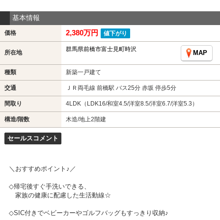
基本情報
2,380万円
価格
値下がり
群馬県前橋市富士見町時沢
所在地
MAP
種類
新築一戸建て
交通
ＪＲ両毛線 前橋駅 バス25分 赤坂 停歩5分
間取り
4LDK（LDK16/和室4.5/洋室8.5/洋室6.7/洋室5.3）
構造/階数
木造/地上2階建
セールスコメント
＼おすすめポイント♪／
◇帰宅後すぐ手洗いできる、
家族の健康に配慮した生活動線☆
◇SIC付きでベビーカーやゴルフバッグもすっきり収納♪