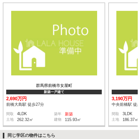
群馬県前橋市女屋町
新築一戸建て
2,690万円
3,190万円
前橋大島駅 徒歩27分
中央前橋駅 徒
4LDK
3LDK
間取
築年
新築
間取
土地
262.32㎡
建物
115.93㎡
土地
186.37㎡
同じ学区の物件はこちら