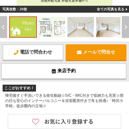
現地外観写真 外観写真準備中☆
写真枚数：20枚
全ての写真を見る
電話で問合わせ
メールで問合せ
来店予約
ここがおすすめ！
帰宅後すぐ手洗いできる衛生動線☆SIC・WIC付きで収納力も充実☆雨
の日も安心のインナーバルコニー＆浴室暖房付きで冬も快適♪「時沢小
学校」徒歩圏内の立地☆