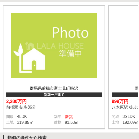
群馬県前橋市富士見町時沢
新築一戸建て
2,280万円
999万円
前橋駅 徒歩86分
八木原駅 徒歩1
4LDK
3SLDK
間取
築年
新築
間取
土地
319.85㎡
建物
91.53㎡
土地
192.09㎡
類似の条件から検索