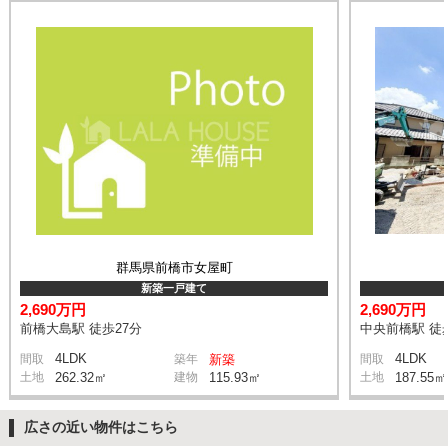
群馬県前橋市女屋町
新築一戸建て
2,690万円
2,690万円
前橋大島駅 徒歩27分
中央前橋駅 徒
4LDK
4LDK
間取
築年
新築
間取
土地
262.32㎡
建物
115.93㎡
土地
187.55㎡
広さの近い物件はこちら