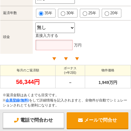
返済年数
35年
30年
25年
20年
直接入力する
頭金
万円
ボーナス
毎月のご返済額
物件価格
(×年2回)
56,344円
－
1,949万円
※返済金額はあくまでも目安です。
※
会員登録(無料)
をして詳細情報を記入されますと、全物件が自動でシミュレー
ションされとても便利になります。
電話で問合わせ
メールで問合せ