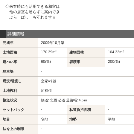
◇来客時にも活用できる和室は
他の居室を通らずに案内でき
ぷらーばしーも守れます☆
詳細情報
完成年
2009年10月築
170.39m²
104.33m
2
土地面積
建物面積
60(%)
200(%)
建ぺい率
容積率
-
駐車場
現況/引渡し
空家/相談
土地権利
所有権
接道状況
接道: 北西 公道 道路幅: 4.5ｍ
-
-
セットバック
私道負担面積
地目
宅地
地勢
平坦
-
法令上の制限