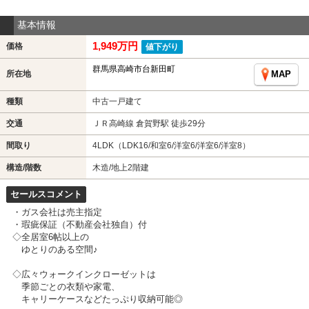
基本情報
1,949万円
価格
値下がり
群馬県高崎市台新田町
所在地
MAP
種類
中古一戸建て
交通
ＪＲ高崎線 倉賀野駅 徒歩29分
間取り
4LDK（LDK16/和室6/洋室6/洋室6/洋室8）
構造/階数
木造/地上2階建
セールスコメント
・ガス会社は売主指定
・瑕疵保証（不動産会社独自）付
◇全居室6帖以上の
ゆとりのある空間♪
◇広々ウォークインクローゼットは
季節ごとの衣類や家電、
キャリーケースなどたっぷり収納可能◎