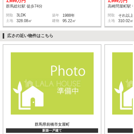
1,699万円
1,999万円
群馬総社駅 徒歩74分
高崎問屋町駅 
3LDK
間取
築年
1988年
間取
それ以上
土地
328.08㎡
建物
95.22㎡
土地
310.02㎡
広さの近い物件はこちら
群馬県前橋市女屋町
新築一戸建て