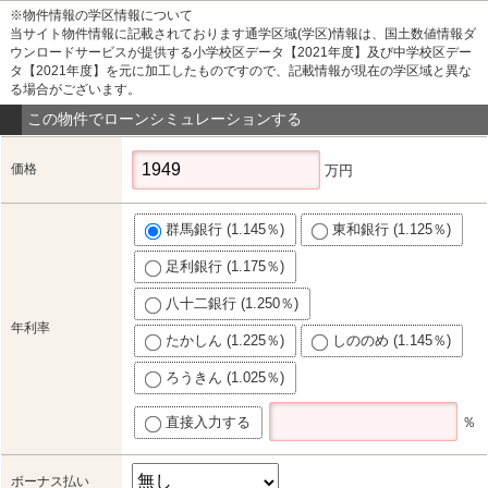
※物件情報の学区情報について
当サイト物件情報に記載されております通学区域(学区)情報は、国土数値情報ダ
ウンロードサービスが提供する小学校区データ【2021年度】及び中学校区デー
タ【2021年度】を元に加工したものですので、記載情報が現在の学区域と異な
る場合がございます。
この物件でローンシミュレーションする
価格
万円
群馬銀行 (1.145％)
東和銀行 (1.125％)
足利銀行 (1.175％)
八十二銀行 (1.250％)
年利率
たかしん (1.225％)
しののめ (1.145％)
ろうきん (1.025％)
直接入力する
％
ボーナス払い