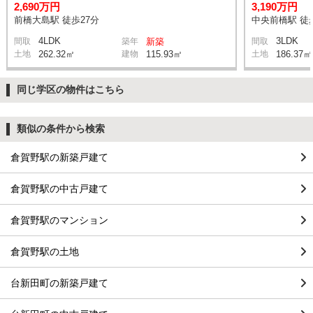
2,690万円
3,190万円
前橋大島駅 徒歩27分
中央前橋駅 徒
4LDK
3LDK
間取
築年
新築
間取
土地
262.32㎡
建物
115.93㎡
土地
186.37㎡
同じ学区の物件はこちら
類似の条件から検索
倉賀野駅の新築戸建て
倉賀野駅の中古戸建て
倉賀野駅のマンション
倉賀野駅の土地
台新田町の新築戸建て