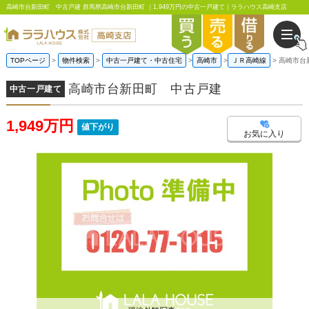
高崎市台新田町 中古戸建 群馬県高崎市台新田町 ｜1,949万円の中古一戸建て｜ララハウス高崎支店
TOPページ
物件検索
中古一戸建て・中古住宅
高崎市
ＪＲ高崎線
高崎市台
高崎市台新田町 中古戸建
中古一戸建て
1,949万円
値下がり
お気に入り