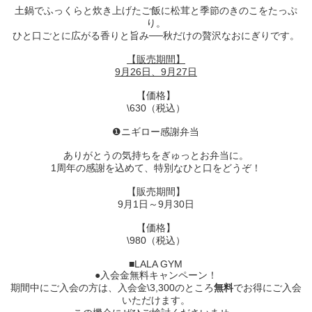
土鍋でふっくらと炊き上げたご飯に松茸と季節のきのこをたっぷ
り。
ひと口ごとに広がる香りと旨み──秋だけの贅沢なおにぎりです。
【販売期間】
9月26日、9月27日
【価格】
\630（税込）
❶ニギロー感謝弁当
ありがとうの気持ちをぎゅっとお弁当に。
1周年の感謝を込めて、特別なひと口をどうぞ！
【販売期間】
9月1日～9月30日
【価格】
\980（税込）
■LALA GYM
●入会金無料キャンペーン！
期間中にご入会の方は、入会金\3,300のところ
無料
でお得にご入会
いただけます。