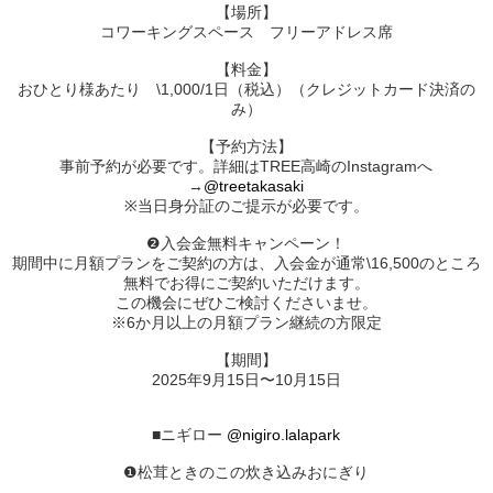
【場所】
コワーキングスペース フリーアドレス席
【料金】
おひとり様あたり \1,000/1日（税込）（クレジットカード決済の
み）
【予約方法】
事前予約が必要です。詳細はTREE高崎のInstagramへ⁡⁡
→
@treetakasaki
※当日身分証のご提示が必要です。
❷入会金無料キャンペーン！
期間中に月額プランをご契約の方は、入会金が通常\16,500のところ
無料でお得にご契約いただけます。
この機会にぜひご検討くださいませ。
※6か月以上の月額プラン継続の方限定
【期間】
2025年9月15日〜10月15日
■ニギロー
@nigiro.lalapark
❶松茸ときのこの炊き込みおにぎり