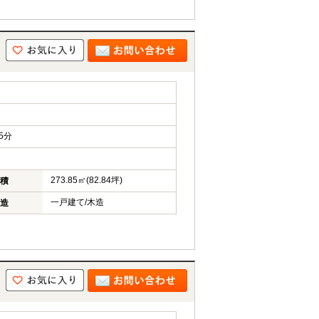
5分
273.85㎡(82.84坪)
積
一戸建て/木造
造