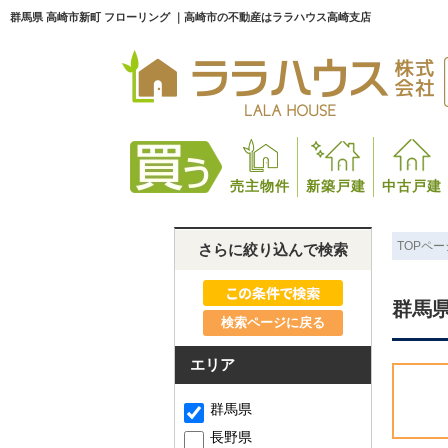
群馬県 高崎市新町 フローリング ｜高崎市の不動産はララハウス高崎支店
売主物件
新築戸建
中古戸建
TOPペー
さらに絞り込んで検索
群馬県
検索ページに戻る
エリア
群馬県
長野県