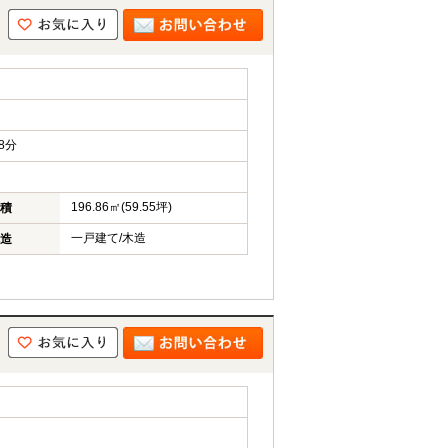
8分
196.86㎡(59.55坪)
積
一戸建て/木造
造