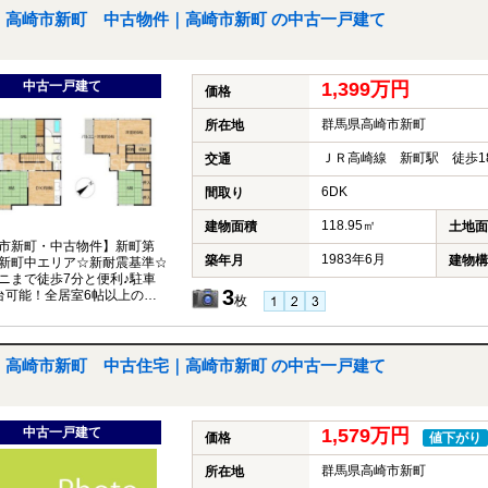
高崎市新町 中古物件｜高崎市新町 の中古一戸建て
中古一戸建て
1,399万円
価格
群馬県高崎市新町
所在地
ＪＲ高崎線 新町駅 徒歩1
交通
6DK
間取り
118.95㎡
建物面積
土地面
市新町・中古物件】新町第
1983年6月
築年月
建物構
新町中エリア☆新耐震基準☆
ニまで徒歩7分と便利♪駐車
3
台可能！全居室6帖以上の
枚
住宅です☆
高崎市新町 中古住宅｜高崎市新町 の中古一戸建て
中古一戸建て
1,579万円
価格
値下がり
群馬県高崎市新町
所在地