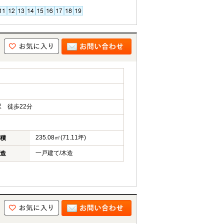
 徒歩22分
235.08㎡(71.11坪)
積
一戸建て/木造
造