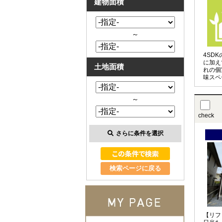
建物面積
～
4SD
に加え
土地面積
れの個
味スペ
的に使
☆
～
check
さらに条件を選択
検索ページに戻る
【リフ