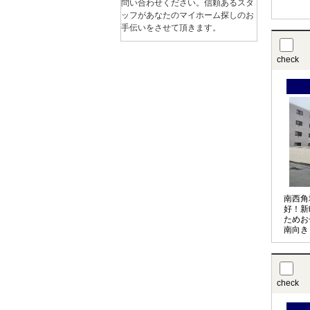
問い合わせください。信頼あるスタ
り、日
ッフがあなたのマイホーム探しのお
も☆
手伝いをさせて頂きます。
check
南西角
好！新
ためお
南向き
階の和
さ！
check