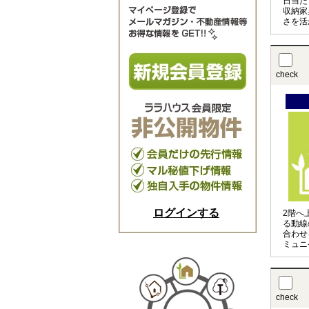
日当た
収納家
さを活
二小学
check
ログインする
2階へ
る動線
合わせ
ミュニ
住まい
check