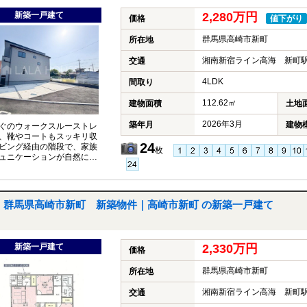
新築一戸建て
2,280万円
価格
値下がり
群馬県高崎市新町
所在地
湘南新宿ライン高海 新町駅
交通
4LDK
間取り
112.62㎡
建物面積
土地
2026年3月
築年月
建物
ぐのウォークスルーストレ
、靴やコートもスッキリ収
24
ビング経由の階段で、家族
枚
ュニケーションが自然に生
間取り♪新町第2小学校徒歩
群馬県高崎市新町 新築物件｜高崎市新町 の新築一戸建て
新築一戸建て
2,330万円
価格
群馬県高崎市新町
所在地
湘南新宿ライン高海 新町駅
交通