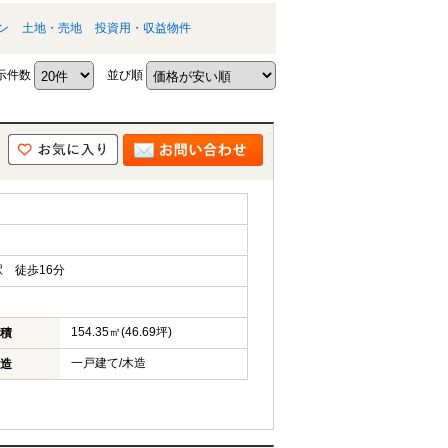
ン
土地・売地
投資用・収益物件
示件数
並び順
 徒歩16分
154.35㎡(46.69坪)
積
一戸建て/木造
造