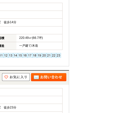
 徒歩14分
220.49㎡(66.7坪)
面積
一戸建て/木造
構造
 徒歩23分