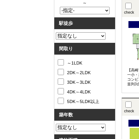
～
check
駅徒歩
間取り
～1LDK
【高崎
2DK～2LDK
一小・
コンビ
3DK～3LDK
並列3
6DK
4DK～4LDK
5DK～5LDK以上
check
築年数