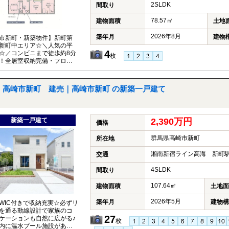
2SLDK
間取り
78.57㎡
建物面積
土地
2026年8月
築年月
建物
市新町・新築物件】新町第
新町中エリア☆＼人気の平
4
☆／コンビニまで徒歩約8分
枚
！全居室収納完備・フロー
統一☆駐車場1台駐車可能で
高崎市新町 建売｜高崎市新町 の新築一戸建て
新築一戸建て
2,390万円
価格
群馬県高崎市新町
所在地
湘南新宿ライン高海 新町駅
交通
4SLDK
間取り
107.64㎡
建物面積
土地面
2026年5月
築年月
建物構
WIC付きで収納充実☆必ずリ
を通る動線設計で家族のコ
27
ケーションも自然に広がる♪
枚
内に温水プール施設があ