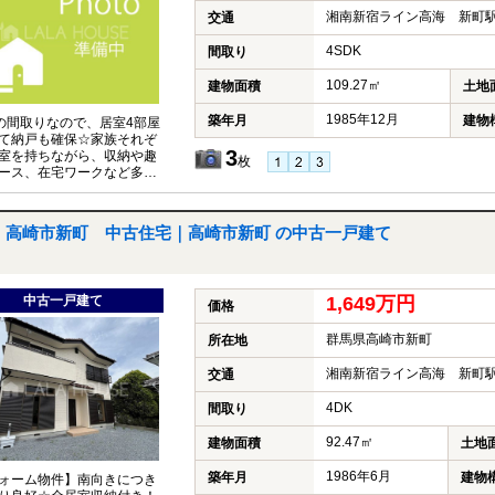
湘南新宿ライン高海 新町駅
交通
4SDK
間取り
109.27㎡
建物面積
土地
1985年12月
築年月
建物
Kの間取りなので、居室4部屋
て納戸も確保☆家族それぞ
3
室を持ちながら、収納や趣
枚
ース、在宅ワークなど多目
えるゆとりある間取りです
高崎市新町 中古住宅｜高崎市新町 の中古一戸建て
中古一戸建て
1,649万円
価格
群馬県高崎市新町
所在地
湘南新宿ライン高海 新町駅
交通
4DK
間取り
92.47㎡
建物面積
土地
1986年6月
築年月
建物
ォーム物件】南向きにつき