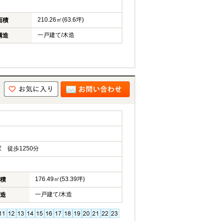
210.26㎡(63.6坪)
面積
一戸建て/木造
構造
 徒歩1250分
176.49㎡(53.39坪)
積
一戸建て/木造
造