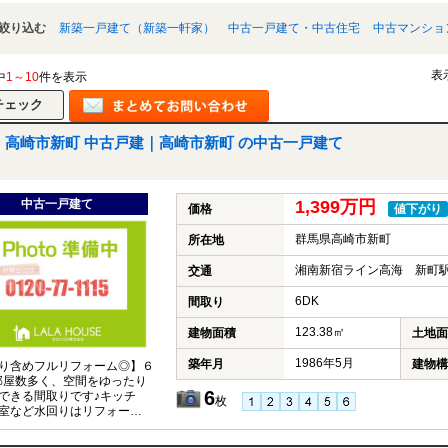
絞り込む
新築一戸建て（新築一軒家）
中古一戸建て・中古住宅
中古マンショ
表
中
1～10
件を表示
高崎市新町 中古戸建｜高崎市新町 の中古一戸建て
中古一戸建て
1,399万円
価格
値下がり
群馬県高崎市新町
所在地
湘南新宿ライン高海 新町駅
交通
6DK
間取り
123.38㎡
建物面積
土地面
1986年5月
築年月
建物構
り含めフルリフォーム◎】６
部屋数多く、空間をゆったり
6
できる間取りです♪キッチ
枚
室など水回りはリフォーム
為きれいな状態でのご入居