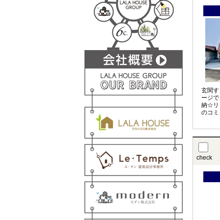
玄関す
ージで
納☆リ
のコミ
まれる
圏内☆
check