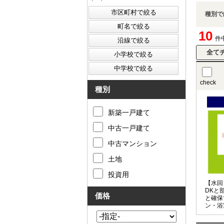
種別で
10
件
check
種別
新築一戸建て
中古一戸建て
中古マンション
土地
投資用
【水回
DKと
価格
と確保
ン・浴
を行う
可能◎