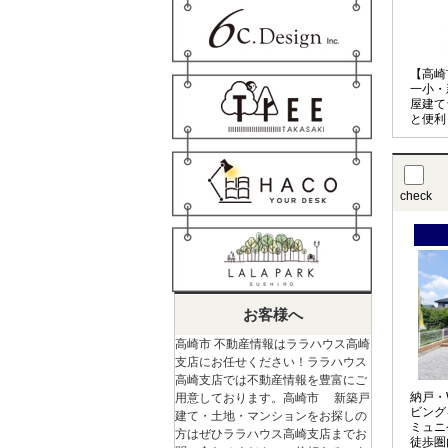
【高崎
一小・
屋建て
と便利
リング
す♪
check
お客様へ
高崎市 不動産情報はララハウス高崎
支店にお任せください！ララハウス
高崎支店では不動産情報を豊富にご
納戸・
用意しております。高崎市 新築戸
ビング
建て・土地・マンションをお探しの
ミュニ
方はぜひララハウス高崎支店までお
徒歩圏