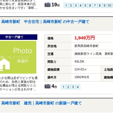
り良好☆全居室収納付き！
19
具に頼らず、居室本来の広
枚
かせる住まいです♪「新町第
校」まで徒歩圏内☆
高崎市新町 中古住宅｜高崎市新町 の中古一戸建て
中古一戸建て
1,949万円
価格
群馬県高崎市新町
所在地
湘南新宿ライン高海 新町駅
交通
4SLDK
間取り
124.02㎡
建物面積
土地面
1992年6月
築年月
建物構
上がる際は必ずリビングを通
のため、自然と家族が顔を
4
る機会が増える間取り☆コ
枚
ケーションが生まれやすい
♪あると嬉しい納戸付き◎
高崎市新町 建売｜高崎市新町 の新築一戸建て