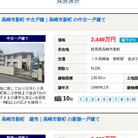
々の運動やリフレッシュに
高崎市新町 中古戸建｜高崎市新町 の中古一戸建て
中古一戸建て
2,449万円
価格
値下がり
群馬県高崎市新町
所在地
ＪＲ高崎線 新町駅 徒歩1
交通
5LDK
間取り
130.83㎡
建物面積
土地面
1986年2月
築年月
建物構
地に面しており日当たり良
町第二小学校まで徒歩7分の
10
子さまの通学も安心♪全居室
枚
・6帖以上の広さを確保☆2
室は12帖のゆとりある広
高崎市新町 建売｜高崎市新町 の新築一戸建て
新築一戸建て