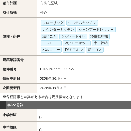
都市計画
市街化区域
取引態様
仲介
フローリング
システムキッチン
カウンターキッチン
シャンプードレッサー
設備・条件
追い焚き
シャワートイレ
浴室乾燥機
コンロ三口
Wクローゼット
床下収納
バルコニー
TVドアホン
都市ガス
建築確認番号
RHS-B02729-001627
物件番号
情報更新日
2026年08月06日
次回更新日
2026年08月20日
※各種情報と差異がある場合は現況優先となります
学区情報
小学校区
()
中学校区
()