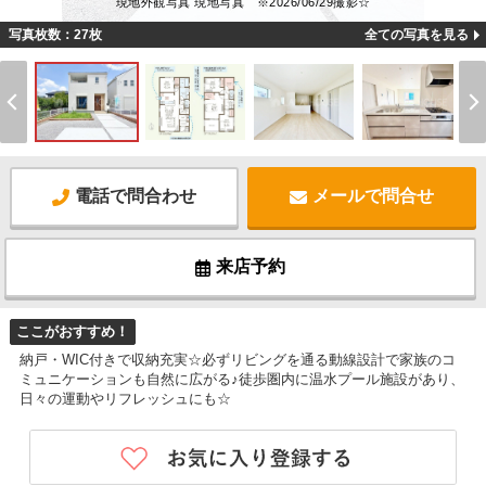
現地外観写真 現地写真 ※2026/06/29撮影☆
写真枚数：27枚
全ての写真を見る
電話で問合わせ
メールで問合せ
来店予約
ここがおすすめ！
納戸・WIC付きで収納充実☆必ずリビングを通る動線設計で家族のコ
ミュニケーションも自然に広がる♪徒歩圏内に温水プール施設があり、
日々の運動やリフレッシュにも☆