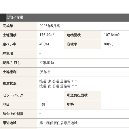
詳細情報
完成年
2026年5月築
176.49m²
107.64m
2
土地面積
建物面積
40(%)
80(%)
建ぺい率
容積率
-
駐車場
現況/引渡し
空家/即時
土地権利
所有権
接道: 東 公道 道路幅: 6ｍ
接道状況
接道: 南 公道 道路幅: 5ｍ
-
-
セットバック
私道負担面積
地目
宅地
地勢
-
法令上の制限
用途地域
第一種低層住居専用地域