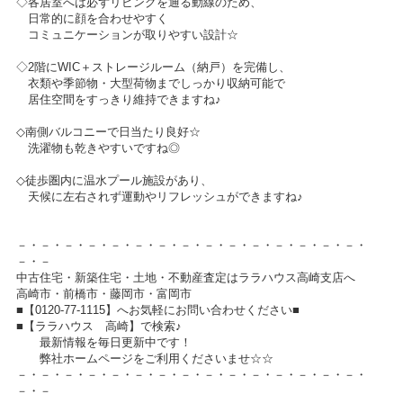
◇各居室へは必ずリビングを通る動線のため、
日常的に顔を合わせやすく
コミュニケーションが取りやすい設計☆
◇2階にWIC＋ストレージルーム（納戸）を完備し、
衣類や季節物・大型荷物までしっかり収納可能で
居住空間をすっきり維持できますね♪
◇南側バルコニーで日当たり良好☆
洗濯物も乾きやすいですね◎
◇徒歩圏内に温水プール施設があり、
天候に左右されず運動やリフレッシュができますね♪
－・－・－・－・－・－・－・－・－・－・－・－・－・－・－・
－・－
中古住宅・新築住宅・土地・不動産査定はララハウス高崎支店へ
高崎市・前橋市・藤岡市・富岡市
■【0120-77-1115】へお気軽にお問い合わせください■
■【ララハウス 高崎】で検索♪
最新情報を毎日更新中です！
弊社ホームページをご利用くださいませ☆☆
－・－・－・－・－・－・－・－・－・－・－・－・－・－・－・
－・－