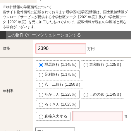
※物件情報の学区情報について
当サイト物件情報に記載されております通学区域(学区)情報は、国土数値情報ダ
ウンロードサービスが提供する小学校区データ【2021年度】及び中学校区デー
タ【2021年度】を元に加工したものですので、記載情報が現在の学区域と異な
る場合がございます。
この物件でローンシミュレーションする
価格
万円
群馬銀行 (1.145％)
東和銀行 (1.125％)
足利銀行 (1.175％)
八十二銀行 (1.250％)
年利率
たかしん (1.225％)
しののめ (1.145％)
ろうきん (1.025％)
直接入力する
％