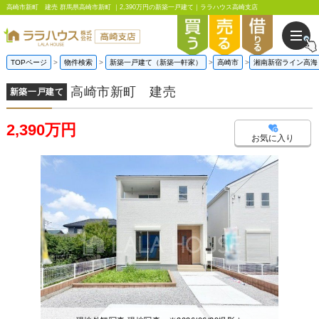
高崎市新町 建売 群馬県高崎市新町 ｜2,390万円の新築一戸建て｜ララハウス高崎支店
TOPページ
物件検索
新築一戸建て（新築一軒家）
高崎市
湘南新宿ライン高海
高崎市新町 建売
新築一戸建て
2,390万円
お気に入り