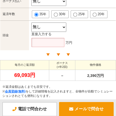
ボーナス払い
返済年数
35年
30年
25年
20年
直接入力する
頭金
万円
ボーナス
毎月のご返済額
物件価格
(×年2回)
69,093円
－
2,390万円
※返済金額はあくまでも目安です。
※
会員登録(無料)
をして詳細情報を記入されますと、全物件が自動でシミュレー
ションされとても便利になります。
電話で問合わせ
メールで問合せ