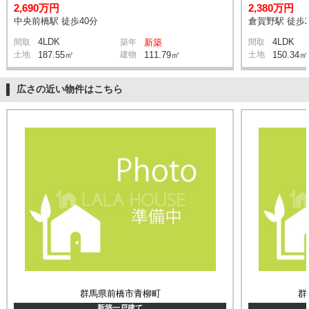
2,690万円
2,380万円
中央前橋駅 徒歩40分
倉賀野駅 徒歩2
4LDK
4LDK
間取
築年
新築
間取
土地
187.55㎡
建物
111.79㎡
土地
150.34㎡
広さの近い物件はこちら
群馬県前橋市青柳町
群
新築一戸建て