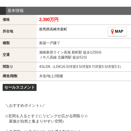
基本情報
2,390万円
価格
群馬県高崎市新町
所在地
MAP
種類
新築一戸建て
湘南新宿ライン高海 新町駅 徒歩1250分
交通
ＪＲ八高線 北藤岡駅 徒歩52分
間取り
4SLDK（LDK16.5/洋室4.5/洋室8.7/洋室5.5/洋室5.5）
構造/階数
木造/地上2階建
セールスコメント
＼おすすめポイント♪／
◇玄関を入るとすぐにリビングが広がる間取り☆
家族が自然と集まりやすい空間♪