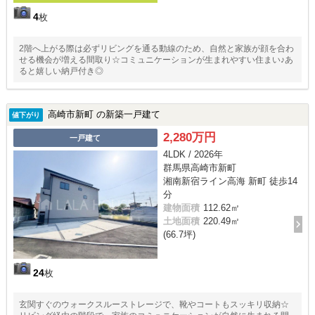
4
枚
2階へ上がる際は必ずリビングを通る動線のため、自然と家族が顔を合わ
せる機会が増える間取り☆コミュニケーションが生まれやすい住まい♪あ
ると嬉しい納戸付き◎
高崎市新町 の新築一戸建て
値下がり
2,280万円
一戸建て
4LDK / 2026年
群馬県高崎市新町
湘南新宿ライン高海 新町 徒歩14
分
建物面積
112.62㎡
土地面積
220.49㎡
(66.7坪)
24
枚
玄関すぐのウォークスルーストレージで、靴やコートもスッキリ収納☆