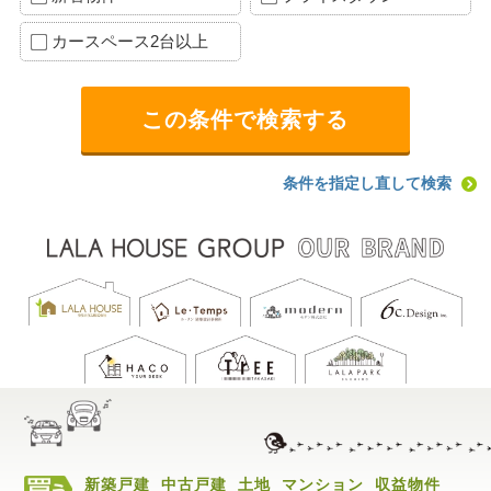
カースペース2台以上
条件を指定し直して検索
新築戸建
中古戸建
土地
マンション
収益物件