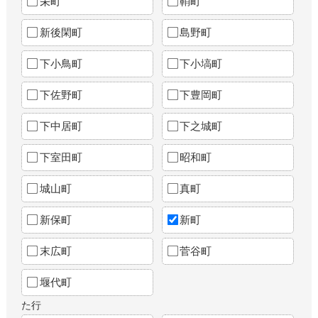
栄町
鞘町
新後閑町
島野町
下小鳥町
下小塙町
下佐野町
下豊岡町
下中居町
下之城町
下室田町
昭和町
城山町
真町
新保町
新町
末広町
菅谷町
堰代町
た行