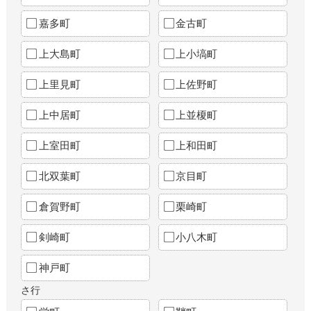
嘉多町
金古町
上大島町
上小塙町
上里見町
上佐野町
上中居町
上並榎町
上室田町
上和田町
北双葉町
京目町
倉賀野町
栗崎町
剣崎町
小八木町
神戸町
さ行