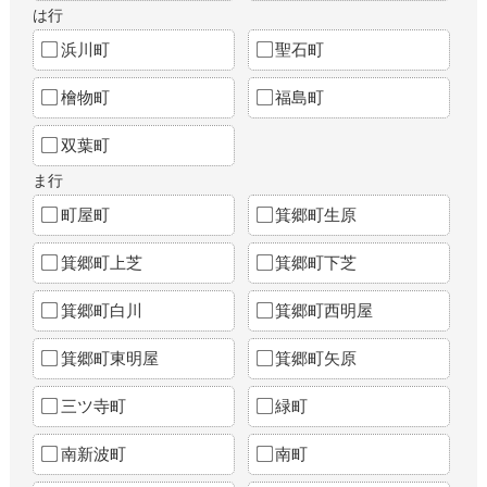
は行
浜川町
聖石町
檜物町
福島町
双葉町
ま行
町屋町
箕郷町生原
箕郷町上芝
箕郷町下芝
箕郷町白川
箕郷町西明屋
箕郷町東明屋
箕郷町矢原
三ツ寺町
緑町
南新波町
南町