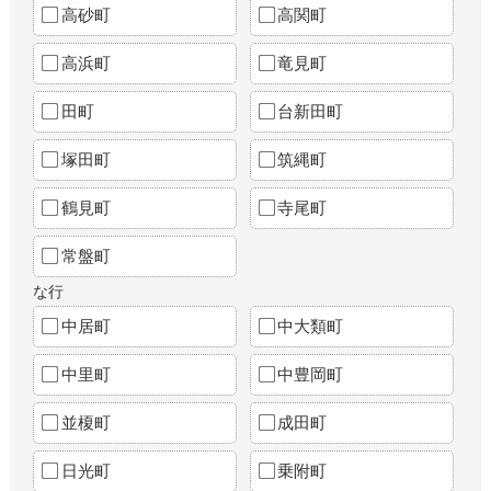
高砂町
高関町
高浜町
竜見町
田町
台新田町
塚田町
筑縄町
鶴見町
寺尾町
常盤町
な行
中居町
中大類町
中里町
中豊岡町
並榎町
成田町
日光町
乗附町