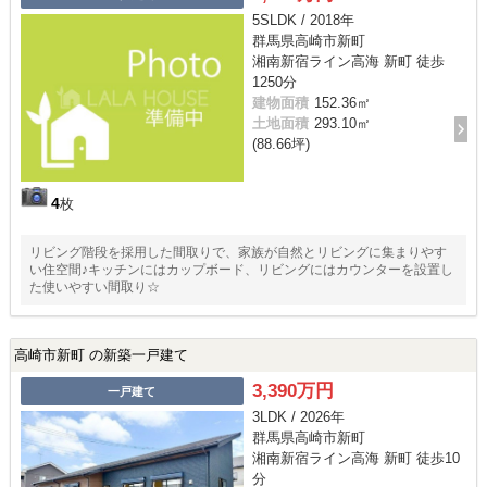
5SLDK / 2018年
群馬県高崎市新町
湘南新宿ライン高海 新町 徒歩
1250分
建物面積
152.36㎡
土地面積
293.10㎡
(88.66坪)
4
枚
リビング階段を採用した間取りで、家族が自然とリビングに集まりやす
い住空間♪キッチンにはカップボード、リビングにはカウンターを設置し
た使いやすい間取り☆
高崎市新町 の新築一戸建て
3,390万円
一戸建て
3LDK / 2026年
群馬県高崎市新町
湘南新宿ライン高海 新町 徒歩10
分