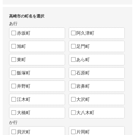
高崎市の町名を選択
あ行
赤坂町
阿久津町
旭町
足門町
東町
あら町
飯塚町
石原町
井野町
岩鼻町
江木町
大沢町
大橋町
大八木町
か行
貝沢町
片岡町