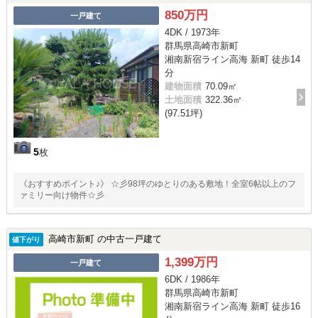
850万円
一戸建て
4DK / 1973年
群馬県高崎市新町
湘南新宿ライン高海 新町 徒歩14
分
建物面積
70.09㎡
土地面積
322.36㎡
(97.51坪)
5
枚
《おすすめポイント♪》 ☆彡98坪のゆとりのある敷地！全室6帖以上のフ
ァミリー向け物件☆彡
高崎市新町 の中古一戸建て
値下がり
1,399万円
一戸建て
6DK / 1986年
群馬県高崎市新町
湘南新宿ライン高海 新町 徒歩16