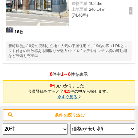
建物面積
103.3㎡
土地面積
246.14㎡
(74.46坪)
16
枚
新町駅徒歩10分の便利な立地！人気の平屋住宅で、19帖の広々LDKとロ
フト付きの開放感ある間取りが魅力♪トイレ2ヶ所やキッチン横の可動棚
など設備も充実◎
8
1～8
件中
件を表示
8件
見つかりました！
会員登録をすると全
419
件の中から探せます。
今すぐ見る
条件を絞り込む