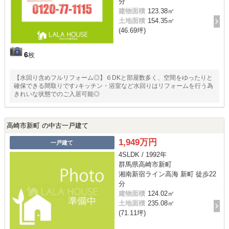
分
建物面積
123.38㎡
土地面積
154.35㎡
(46.69坪)
6
枚
【水回り含めフルリフォーム◎】６DKと部屋数多く、空間をゆったりと
確保できる間取りです♪キッチン・浴室など水回りはリフォームを行う為
きれいな状態でのご入居可能◎
高崎市新町 の中古一戸建て
1,949万円
一戸建て
4SLDK / 1992年
群馬県高崎市新町
湘南新宿ライン高海 新町 徒歩22
分
建物面積
124.02㎡
土地面積
235.08㎡
(71.11坪)