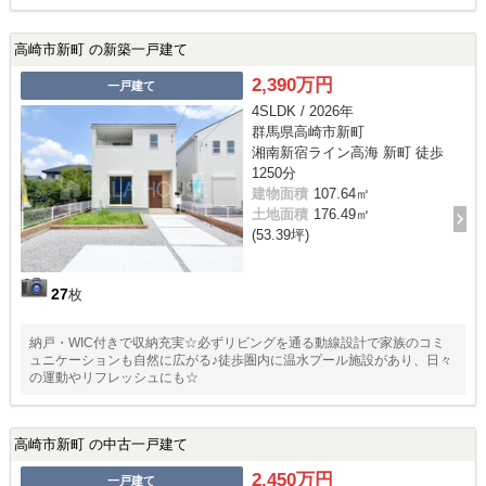
高崎市新町 の新築一戸建て
2,390万円
一戸建て
4SLDK / 2026年
群馬県高崎市新町
湘南新宿ライン高海 新町 徒歩
1250分
建物面積
107.64㎡
土地面積
176.49㎡
(53.39坪)
27
枚
納戸・WIC付きで収納充実☆必ずリビングを通る動線設計で家族のコミ
ュニケーションも自然に広がる♪徒歩圏内に温水プール施設があり、日々
の運動やリフレッシュにも☆
高崎市新町 の中古一戸建て
2,450万円
一戸建て