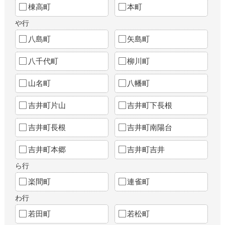
棟高町
本町
や行
八島町
矢島町
八千代町
柳川町
山名町
八幡町
吉井町片山
吉井町下長根
吉井町長根
吉井町南陽台
吉井町本郷
吉井町吉井
ら行
楽間町
連雀町
わ行
若田町
若松町