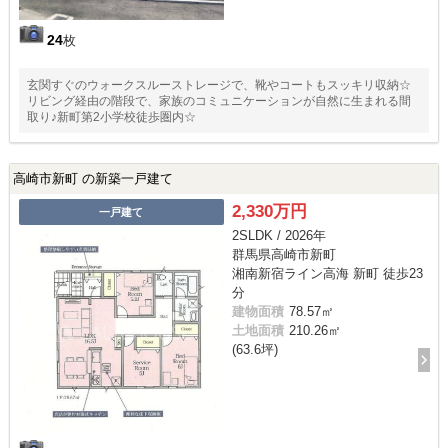
24
枚
玄関すぐのウォークスルーストレージで、靴やコートもスッキリ収納☆
リビング経由の階段で、家族のコミュニケーションが自然に生まれる間
取り♪新町第2小学校徒歩圏内☆
高崎市新町 の新築一戸建て
2,330万円
一戸建て
2SLDK / 2026年
群馬県高崎市新町
湘南新宿ライン高海 新町 徒歩23
分
建物面積
78.57㎡
土地面積
210.26㎡
(63.6坪)