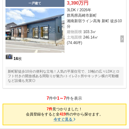
3,390万円
一戸建て
3LDK / 2026年
群馬県高崎市新町
湘南新宿ライン高海 新町 徒歩10
分
建物面積
103.3㎡
土地面積
246.14㎡
(74.46坪)
16
枚
新町駅徒歩10分の便利な立地！人気の平屋住宅で、19帖の広々LDKとロ
フト付きの開放感ある間取りが魅力♪トイレ2ヶ所やキッチン横の可動棚
など設備も充実◎
7
1～7
件中
件を表示
7件
見つかりました！
会員登録をすると全
419
件の中から探せます。
今すぐ見る