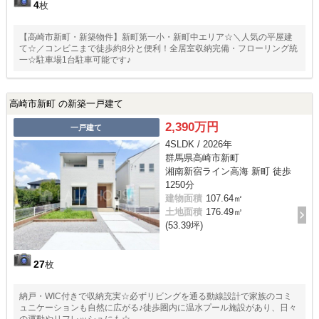
4
枚
【高崎市新町・新築物件】新町第一小・新町中エリア☆＼人気の平屋建
て☆／コンビニまで徒歩約8分と便利！全居室収納完備・フローリング統
一☆駐車場1台駐車可能です♪
高崎市新町 の新築一戸建て
2,390万円
一戸建て
4SLDK / 2026年
群馬県高崎市新町
湘南新宿ライン高海 新町 徒歩
1250分
建物面積
107.64㎡
土地面積
176.49㎡
(53.39坪)
27
枚
納戸・WIC付きで収納充実☆必ずリビングを通る動線設計で家族のコミ
ュニケーションも自然に広がる♪徒歩圏内に温水プール施設があり、日々
の運動やリフレッシュにも☆