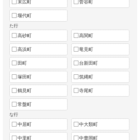
末広町
菅谷町
堰代町
た行
高砂町
高関町
高浜町
竜見町
田町
台新田町
塚田町
筑縄町
鶴見町
寺尾町
常盤町
な行
中居町
中大類町
中里町
中豊岡町