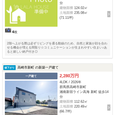
分
建物面積
124.02㎡
土地面積
235.08㎡
(71.11坪)
4
枚
2階へ上がる際は必ずリビングを通る動線のため、自然と家族が顔を合わ
せる機会が増える間取り☆コミュニケーションが生まれやすい住まい♪あ
ると嬉しい納戸付き◎
高崎市新町 の新築一戸建て
値下がり
2,280万円
一戸建て
4LDK / 2026年
群馬県高崎市新町
湘南新宿ライン高海 新町 徒歩14
分
建物面積
112.62㎡
土地面積
220.49㎡
(66.7坪)