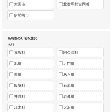
太田市
北群馬郡吉岡町
伊勢崎市
高崎市の町名を選択
あ行
赤坂町
阿久津町
旭町
足門町
東町
あら町
飯塚町
石原町
井野町
岩鼻町
江木町
大沢町