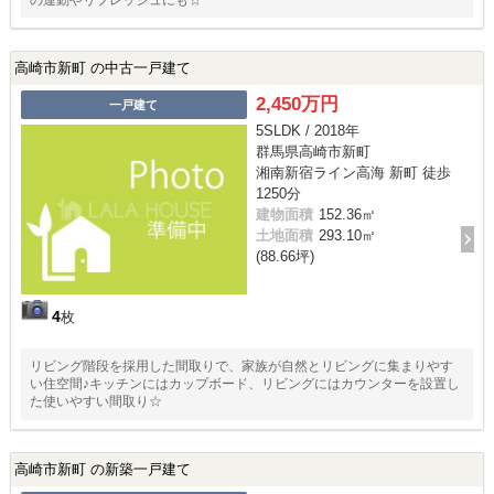
高崎市新町 の中古一戸建て
2,450万円
一戸建て
5SLDK / 2018年
群馬県高崎市新町
湘南新宿ライン高海 新町 徒歩
1250分
建物面積
152.36㎡
土地面積
293.10㎡
(88.66坪)
4
枚
リビング階段を採用した間取りで、家族が自然とリビングに集まりやす
い住空間♪キッチンにはカップボード、リビングにはカウンターを設置し
た使いやすい間取り☆
高崎市新町 の新築一戸建て