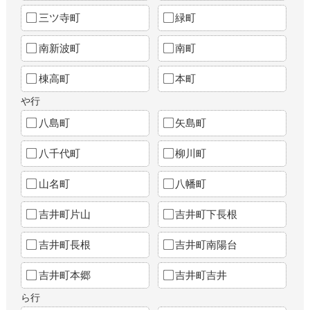
三ツ寺町
緑町
南新波町
南町
棟高町
本町
や行
八島町
矢島町
八千代町
柳川町
山名町
八幡町
吉井町片山
吉井町下長根
吉井町長根
吉井町南陽台
吉井町本郷
吉井町吉井
ら行