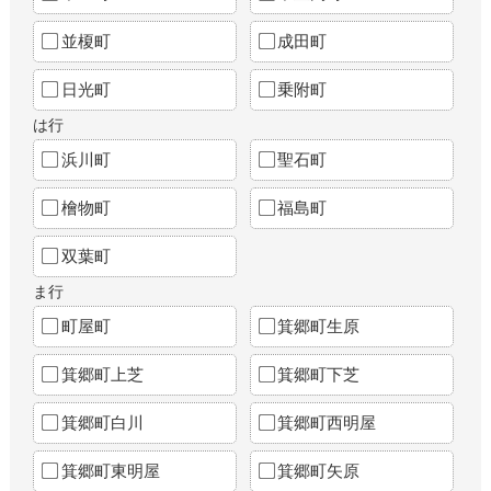
並榎町
成田町
日光町
乗附町
は行
浜川町
聖石町
檜物町
福島町
双葉町
ま行
町屋町
箕郷町生原
箕郷町上芝
箕郷町下芝
箕郷町白川
箕郷町西明屋
箕郷町東明屋
箕郷町矢原