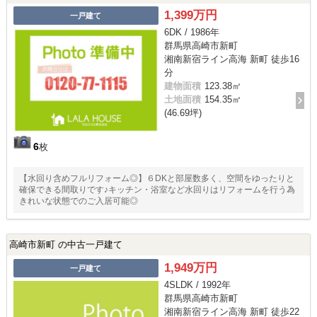
1,399万円
一戸建て
6DK / 1986年
群馬県高崎市新町
湘南新宿ライン高海 新町 徒歩16
分
建物面積
123.38㎡
土地面積
154.35㎡
(46.69坪)
6
枚
【水回り含めフルリフォーム◎】６DKと部屋数多く、空間をゆったりと
確保できる間取りです♪キッチン・浴室など水回りはリフォームを行う為
きれいな状態でのご入居可能◎
高崎市新町 の中古一戸建て
1,949万円
一戸建て
4SLDK / 1992年
群馬県高崎市新町
湘南新宿ライン高海 新町 徒歩22