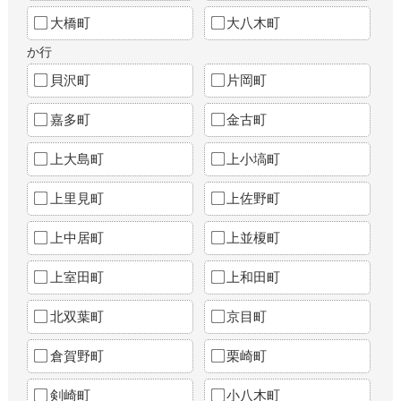
大橋町
大八木町
か行
貝沢町
片岡町
嘉多町
金古町
上大島町
上小塙町
上里見町
上佐野町
上中居町
上並榎町
上室田町
上和田町
北双葉町
京目町
倉賀野町
栗崎町
剣崎町
小八木町