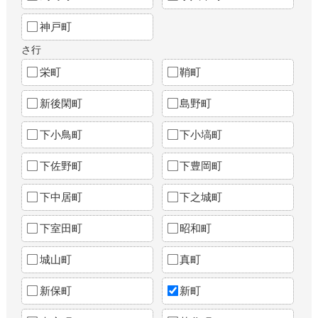
神戸町
さ行
栄町
鞘町
新後閑町
島野町
下小鳥町
下小塙町
下佐野町
下豊岡町
下中居町
下之城町
下室田町
昭和町
城山町
真町
新保町
新町