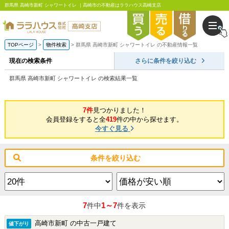
群馬県 高崎市新町 シャワートイレ ｜高崎市の不動産はララハウス高崎支店
TOPページ
物件検索
群馬県 高崎市新町 シャワートイレ の不動産情報一覧
現在の検索条件
さらに条件を絞り込む
群馬県 高崎市新町 シャワートイレ の検索結果一覧
7件
見つかりました！
会員登録をすると全
419
件の中から探せます。
今すぐ見る
条件を絞り込む
7
1～7
件中
件を表示
高崎市新町 の中古一戸建て
値下がり