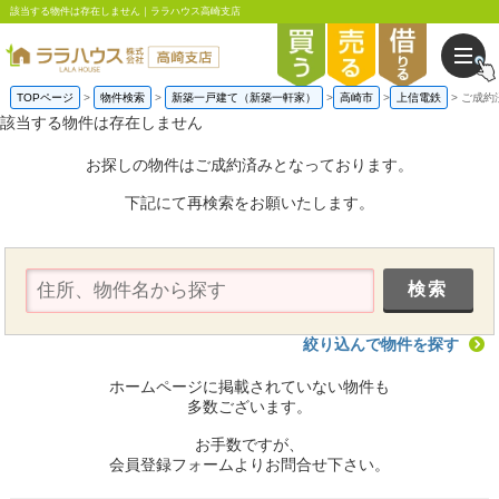
該当する物件は存在しません｜ララハウス高崎支店
TOPページ
物件検索
新築一戸建て（新築一軒家）
高崎市
上信電鉄
ご成約
該当する物件は存在しません
お探しの物件はご成約済みとなっております。
下記にて再検索をお願いたします。
絞り込んで物件を探す
ホームページに掲載されていない物件も
多数ございます。
お手数ですが、
会員登録フォームよりお問合せ下さい。