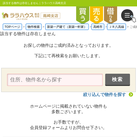
該当する物件は存在しません｜ララハウス高崎支店
TOPページ
物件検索
新築一戸建て（新築一軒家）
高崎市
ＪＲ八高線
ご成
該当する物件は存在しません
お探しの物件はご成約済みとなっております。
下記にて再検索をお願いたします。
絞り込んで物件を探す
ホームページに掲載されていない物件も
多数ございます。
お手数ですが、
会員登録フォームよりお問合せ下さい。