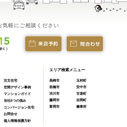
お気軽にご相談ください
エリア検索メニュー
注文住宅
高崎市
玉村町
前橋市
安中市
空間デザイン事例
渋川市
甘楽町
マンションガイド
藤岡市
吉岡町
当社6つの強み
富岡市
榛東村
コンバージョン住宅
ン
お問合せ
個人情報保護方針