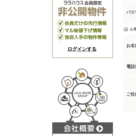
パス
お
お名
ログインする
電話
ご住