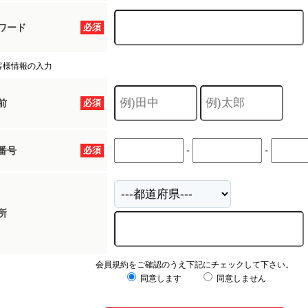
ワード
必須
客様情報の入力
前
必須
-
-
番号
必須
所
会員規約をご確認のうえ下記にチェックして下さい。
同意します
同意しません